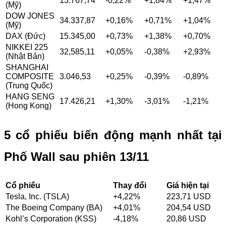
13.767,74
-0,22%
+1,84%
+1,47%
(Mỹ)
DOW JONES
34.337,87
+0,16%
+0,71%
+1,04%
(Mỹ)
DAX (Đức)
15.345,00
+0,73%
+1,38%
+0,70%
NIKKEI 225
32,585,11
+0,05%
-0,38%
+2,93%
(Nhật Bản)
SHANGHAI
COMPOSITE
3.046,53
+0,25%
-0,39%
-0,89%
(Trung Quốc)
HANG SENG
17.426,21
+1,30%
-3,01%
-1,21%
(Hong Kong)
5 cổ phiếu biến động mạnh nhất tại
Phố Wall sau phiên 13/11
Cổ phiếu
Thay đổi
Giá hiện tại
Tesla, Inc. (TSLA)
+4,22%
223,71 USD
The Boeing Company (BA)
+4,01%
204,54 USD
Kohl’s Corporation (KSS)
-4,18%
20,86 USD