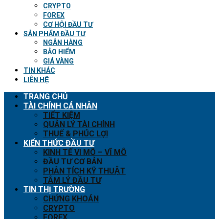
CRYPTO
FOREX
CƠ HỘI ĐẦU TƯ
SẢN PHẨM ĐẦU TƯ
NGÂN HÀNG
BẢO HIỂM
GIÁ VÀNG
TIN KHÁC
LIÊN HỆ
TRANG CHỦ
TÀI CHÍNH CÁ NHÂN
TIẾT KIỆM
QUẢN LÝ TÀI CHÍNH
THUẾ & PHÚC LỢI
KIẾN THỨC ĐẦU TƯ
KINH TẾ VI MÔ – VĨ MÔ
ĐẦU TƯ CƠ BẢN
PHÂN TÍCH KỸ THUẬT
TÂM LÝ ĐẦU TƯ
TIN THỊ TRƯỜNG
CHỨNG KHOÁN
CRYPTO
FOREX