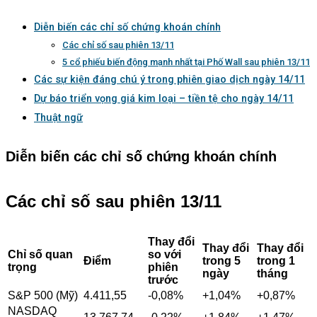
Diễn biến các chỉ số chứng khoán chính
Các chỉ số sau phiên 13/11
5 cổ phiếu biến động mạnh nhất tại Phố Wall sau phiên 13/11
Các sự kiện đáng chú ý trong phiên giao dịch ngày 14/11
Dự báo triển vọng giá kim loại – tiền tệ cho ngày 14/11
Thuật ngữ
Diễn biến các chỉ số chứng khoán chính
Các chỉ số sau phiên 13/11
Thay đổi
Thay đổi
Thay đổi
Chỉ số quan
so với
Điểm
trong 5
trong 1
trọng
phiên
ngày
tháng
trước
S&P 500 (Mỹ)
4.411,55
-0,08%
+1,04%
+0,87%
NASDAQ