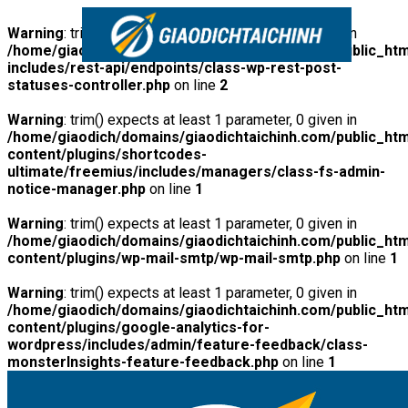
Warning
: trim() expects at least 1 parameter, 0 given in
/home/giaodich/domains/giaodichtaichinh.com/public_htm
includes/rest-api/endpoints/class-wp-rest-post-
statuses-controller.php
on line
2
Warning
: trim() expects at least 1 parameter, 0 given in
/home/giaodich/domains/giaodichtaichinh.com/public_htm
content/plugins/shortcodes-
ultimate/freemius/includes/managers/class-fs-admin-
notice-manager.php
on line
1
Warning
: trim() expects at least 1 parameter, 0 given in
/home/giaodich/domains/giaodichtaichinh.com/public_htm
content/plugins/wp-mail-smtp/wp-mail-smtp.php
on line
1
Warning
: trim() expects at least 1 parameter, 0 given in
/home/giaodich/domains/giaodichtaichinh.com/public_htm
content/plugins/google-analytics-for-
wordpress/includes/admin/feature-feedback/class-
monsterInsights-feature-feedback.php
on line
1