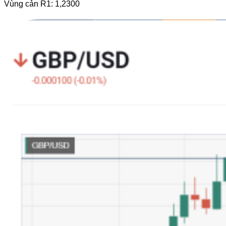
Vùng cản R1: 1,2300