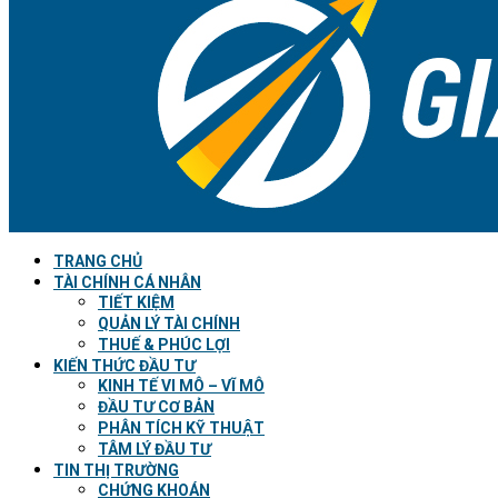
TRANG CHỦ
TÀI CHÍNH CÁ NHÂN
TIẾT KIỆM
QUẢN LÝ TÀI CHÍNH
THUẾ & PHÚC LỢI
KIẾN THỨC ĐẦU TƯ
KINH TẾ VI MÔ – VĨ MÔ
ĐẦU TƯ CƠ BẢN
PHÂN TÍCH KỸ THUẬT
TÂM LÝ ĐẦU TƯ
TIN THỊ TRƯỜNG
CHỨNG KHOÁN