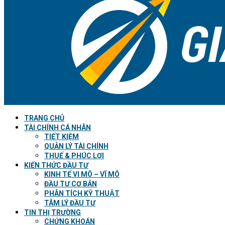
TRANG CHỦ
TÀI CHÍNH CÁ NHÂN
TIẾT KIỆM
QUẢN LÝ TÀI CHÍNH
THUẾ & PHÚC LỢI
KIẾN THỨC ĐẦU TƯ
KINH TẾ VI MÔ – VĨ MÔ
ĐẦU TƯ CƠ BẢN
PHÂN TÍCH KỸ THUẬT
TÂM LÝ ĐẦU TƯ
TIN THỊ TRƯỜNG
CHỨNG KHOÁN