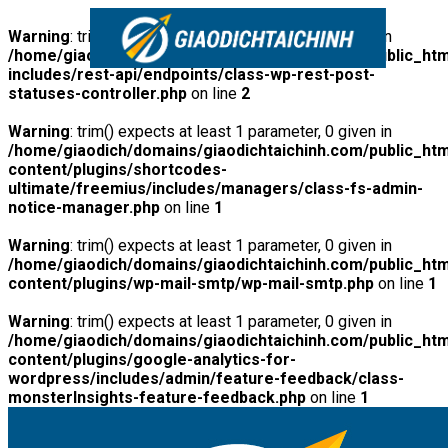
Warning
: trim() expects at least 1 parameter, 0 given in
/home/giaodich/domains/giaodichtaichinh.com/public_htm
includes/rest-api/endpoints/class-wp-rest-post-
statuses-controller.php
on line
2
Warning
: trim() expects at least 1 parameter, 0 given in
/home/giaodich/domains/giaodichtaichinh.com/public_htm
content/plugins/shortcodes-
ultimate/freemius/includes/managers/class-fs-admin-
notice-manager.php
on line
1
Warning
: trim() expects at least 1 parameter, 0 given in
/home/giaodich/domains/giaodichtaichinh.com/public_htm
content/plugins/wp-mail-smtp/wp-mail-smtp.php
on line
1
Warning
: trim() expects at least 1 parameter, 0 given in
/home/giaodich/domains/giaodichtaichinh.com/public_htm
content/plugins/google-analytics-for-
wordpress/includes/admin/feature-feedback/class-
monsterInsights-feature-feedback.php
on line
1