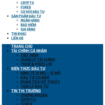
CRYPTO
FOREX
CƠ HỘI ĐẦU TƯ
SẢN PHẨM ĐẦU TƯ
NGÂN HÀNG
BẢO HIỂM
GIÁ VÀNG
TIN KHÁC
LIÊN HỆ
TRANG CHỦ
TÀI CHÍNH CÁ NHÂN
TIẾT KIỆM
QUẢN LÝ TÀI CHÍNH
THUẾ & PHÚC LỢI
KIẾN THỨC ĐẦU TƯ
KINH TẾ VI MÔ – VĨ MÔ
ĐẦU TƯ CƠ BẢN
PHÂN TÍCH KỸ THUẬT
TÂM LÝ ĐẦU TƯ
TIN THỊ TRƯỜNG
CHỨNG KHOÁN
CRYPTO
FOREX