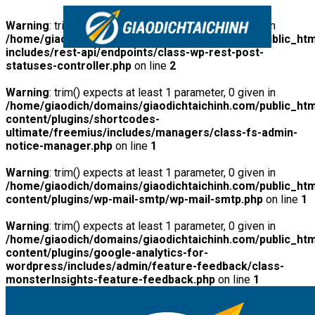
Warning
: trim() expects at least 1 parameter, 0 given in
/home/giaodich/domains/giaodichtaichinh.com/public_htm
includes/rest-api/endpoints/class-wp-rest-post-
statuses-controller.php
on line
2
Warning
: trim() expects at least 1 parameter, 0 given in
/home/giaodich/domains/giaodichtaichinh.com/public_htm
content/plugins/shortcodes-
ultimate/freemius/includes/managers/class-fs-admin-
notice-manager.php
on line
1
Warning
: trim() expects at least 1 parameter, 0 given in
/home/giaodich/domains/giaodichtaichinh.com/public_htm
content/plugins/wp-mail-smtp/wp-mail-smtp.php
on line
1
Warning
: trim() expects at least 1 parameter, 0 given in
/home/giaodich/domains/giaodichtaichinh.com/public_htm
content/plugins/google-analytics-for-
wordpress/includes/admin/feature-feedback/class-
monsterInsights-feature-feedback.php
on line
1