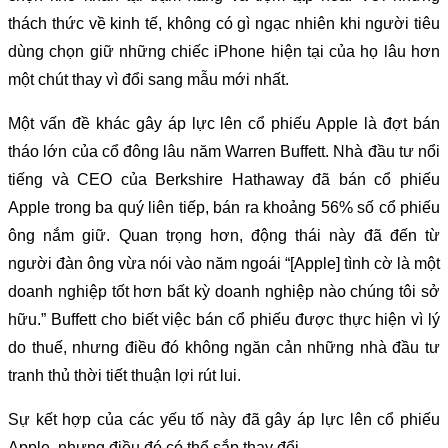
thách thức về kinh tế, không có gì ngạc nhiên khi người tiêu
dùng chọn giữ những chiếc iPhone hiện tại của họ lâu hơn
một chút thay vì đổi sang mẫu mới nhất.
Một vấn đề khác gây áp lực lên cổ phiếu Apple là đợt bán
tháo lớn của cổ đông lâu năm Warren Buffett. Nhà đầu tư nổi
tiếng và CEO của Berkshire Hathaway đã bán cổ phiếu
Apple trong ba quý liên tiếp, bán ra khoảng 56% số cổ phiếu
ông nắm giữ. Quan trọng hơn, động thái này đã đến từ
người đàn ông vừa nói vào năm ngoái “[Apple] tình cờ là một
doanh nghiệp tốt hơn bất kỳ doanh nghiệp nào chúng tôi sở
hữu.” Buffett cho biết việc bán cổ phiếu được thực hiện vì lý
do thuế, nhưng điều đó không ngăn cản những nhà đầu tư
tranh thủ thời tiết thuận lợi rút lui.
Sự kết hợp
của các yếu tố này đã gây áp lực lên cổ phiếu
Apple, nhưng điều đó có thể sắp thay đổi.