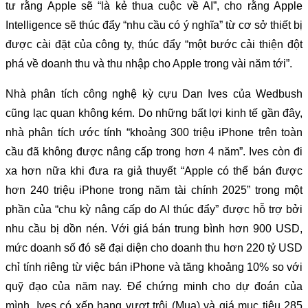
tư rằng Apple sẽ “là kẻ thua cuộc về AI”, cho rằng Apple
Intelligence sẽ thúc đẩy “nhu cầu có ý nghĩa” từ cơ sở thiết bị
được cài đặt của công ty, thúc đẩy “một bước cải thiện đột
phá về doanh thu và thu nhập cho Apple trong vài năm tới”.
Nhà phân tích công nghệ kỳ cựu Dan Ives của Wedbush
cũng lạc quan không kém. Do những bất lợi kinh tế gần đây,
nhà phân tích ước tính “khoảng 300 triệu iPhone trên toàn
cầu đã không được nâng cấp trong hơn 4 năm”. Ives còn đi
xa hơn nữa khi đưa ra giả thuyết “Apple có thể bán được
hơn 240 triệu iPhone trong năm tài chính 2025” trong một
phần của “chu kỳ nâng cấp do AI thúc đẩy” được hỗ trợ bởi
nhu cầu bị dồn nén. Với giá bán trung bình hơn 900 USD,
mức doanh số đó sẽ đại diện cho doanh thu hơn 220 tỷ USD
chỉ tính riêng từ việc bán iPhone và tăng khoảng 10% so với
quỹ đạo của năm nay. Để chứng minh cho dự đoán của
mình, Ives có xếp hạng vượt trội (Mua) và giá mục tiêu 285