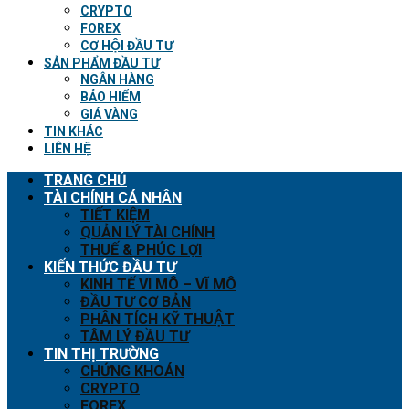
CRYPTO
FOREX
CƠ HỘI ĐẦU TƯ
SẢN PHẨM ĐẦU TƯ
NGÂN HÀNG
BẢO HIỂM
GIÁ VÀNG
TIN KHÁC
LIÊN HỆ
TRANG CHỦ
TÀI CHÍNH CÁ NHÂN
TIẾT KIỆM
QUẢN LÝ TÀI CHÍNH
THUẾ & PHÚC LỢI
KIẾN THỨC ĐẦU TƯ
KINH TẾ VI MÔ – VĨ MÔ
ĐẦU TƯ CƠ BẢN
PHÂN TÍCH KỸ THUẬT
TÂM LÝ ĐẦU TƯ
TIN THỊ TRƯỜNG
CHỨNG KHOÁN
CRYPTO
FOREX