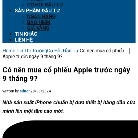
CƠ HỘI ĐẦU TƯ
SẢN PHẨM ĐẦU TƯ
NGÂN HÀNG
BẢO HIỂM
GIÁ VÀNG
TIN KHÁC
LIÊN HỆ
Home
Tin Thị Trường
Cơ Hội Đầu Tư
Có nên mua cổ phiếu
Apple trước ngày 9 tháng 9?
Có nên mua cổ phiếu Apple trước ngày
9 tháng 9?
written by
editor
28/08/2024
Nhà sản xuất iPhone chuẩn bị đưa thiết bị hàng đầu của
mình lên một tầm cao mới.