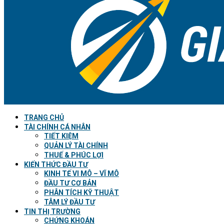
TRANG CHỦ
TÀI CHÍNH CÁ NHÂN
TIẾT KIỆM
QUẢN LÝ TÀI CHÍNH
THUẾ & PHÚC LỢI
KIẾN THỨC ĐẦU TƯ
KINH TẾ VI MÔ – VĨ MÔ
ĐẦU TƯ CƠ BẢN
PHÂN TÍCH KỸ THUẬT
TÂM LÝ ĐẦU TƯ
TIN THỊ TRƯỜNG
CHỨNG KHOÁN