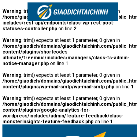
Warning
: trim() expects at least 1 parameter, 0 given in
/home/giaodich/domains/giaodichtaichinh.com/public_htm
includes/rest-api/endpoints/class-wp-rest-post-
statuses-controller.php
on line
2
Warning
: trim() expects at least 1 parameter, 0 given in
/home/giaodich/domains/giaodichtaichinh.com/public_htm
content/plugins/shortcodes-
ultimate/freemius/includes/managers/class-fs-admin-
notice-manager.php
on line
1
Warning
: trim() expects at least 1 parameter, 0 given in
/home/giaodich/domains/giaodichtaichinh.com/public_htm
content/plugins/wp-mail-smtp/wp-mail-smtp.php
on line
1
Warning
: trim() expects at least 1 parameter, 0 given in
/home/giaodich/domains/giaodichtaichinh.com/public_htm
content/plugins/google-analytics-for-
wordpress/includes/admin/feature-feedback/class-
monsterInsights-feature-feedback.php
on line
1