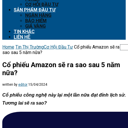
CƠ HỘI ĐẦU TƯ
SẢN PHẨM ĐẦU TƯ
NGÂN HÀNG
BẢO HIỂM
GIÁ VÀNG
TIN KHÁC
LIÊN HỆ
Home
Tin Thị Trường
Cơ Hội Đầu Tư
Cổ phiếu Amazon sẽ ra
sao sau 5 năm nữa?
Cổ phiếu Amazon sẽ ra sao sau 5 năm
nữa?
written by
editor
15/04/2024
Cổ phiếu công nghệ này lại một lần nữa đạt đỉnh lịch sử.
Tương lai sẽ ra sao?