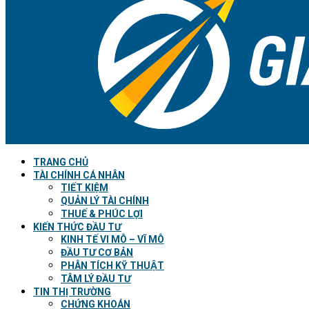
TRANG CHỦ
TÀI CHÍNH CÁ NHÂN
TIẾT KIỆM
QUẢN LÝ TÀI CHÍNH
THUẾ & PHÚC LỢI
KIẾN THỨC ĐẦU TƯ
KINH TẾ VI MÔ – VĨ MÔ
ĐẦU TƯ CƠ BẢN
PHÂN TÍCH KỸ THUẬT
TÂM LÝ ĐẦU TƯ
TIN THỊ TRƯỜNG
CHỨNG KHOÁN