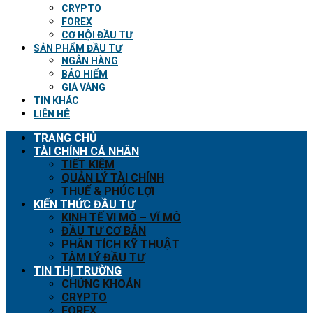
CRYPTO
FOREX
CƠ HỘI ĐẦU TƯ
SẢN PHẨM ĐẦU TƯ
NGÂN HÀNG
BẢO HIỂM
GIÁ VÀNG
TIN KHÁC
LIÊN HỆ
TRANG CHỦ
TÀI CHÍNH CÁ NHÂN
TIẾT KIỆM
QUẢN LÝ TÀI CHÍNH
THUẾ & PHÚC LỢI
KIẾN THỨC ĐẦU TƯ
KINH TẾ VI MÔ – VĨ MÔ
ĐẦU TƯ CƠ BẢN
PHÂN TÍCH KỸ THUẬT
TÂM LÝ ĐẦU TƯ
TIN THỊ TRƯỜNG
CHỨNG KHOÁN
CRYPTO
FOREX