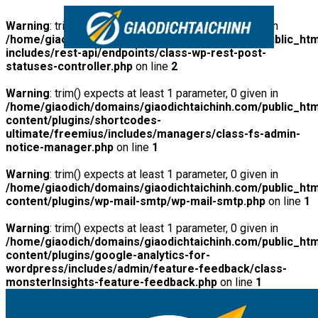
Warning
: trim() expects at least 1 parameter, 0 given in
/home/giaodich/domains/giaodichtaichinh.com/public_htm
includes/rest-api/endpoints/class-wp-rest-post-
statuses-controller.php
on line
2
Warning
: trim() expects at least 1 parameter, 0 given in
/home/giaodich/domains/giaodichtaichinh.com/public_htm
content/plugins/shortcodes-
ultimate/freemius/includes/managers/class-fs-admin-
notice-manager.php
on line
1
Warning
: trim() expects at least 1 parameter, 0 given in
/home/giaodich/domains/giaodichtaichinh.com/public_htm
content/plugins/wp-mail-smtp/wp-mail-smtp.php
on line
1
Warning
: trim() expects at least 1 parameter, 0 given in
/home/giaodich/domains/giaodichtaichinh.com/public_htm
content/plugins/google-analytics-for-
wordpress/includes/admin/feature-feedback/class-
monsterInsights-feature-feedback.php
on line
1