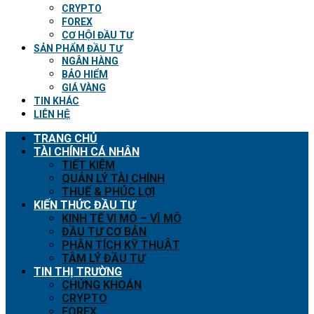
CRYPTO
FOREX
CƠ HỘI ĐẦU TƯ
SẢN PHẨM ĐẦU TƯ
NGÂN HÀNG
BẢO HIỂM
GIÁ VÀNG
TIN KHÁC
LIÊN HỆ
TRANG CHỦ
TÀI CHÍNH CÁ NHÂN
TIẾT KIỆM
QUẢN LÝ TÀI CHÍNH
THUẾ & PHÚC LỢI
KIẾN THỨC ĐẦU TƯ
KINH TẾ VI MÔ – VĨ MÔ
ĐẦU TƯ CƠ BẢN
PHÂN TÍCH KỸ THUẬT
TÂM LÝ ĐẦU TƯ
TIN THỊ TRƯỜNG
CHỨNG KHOÁN
CRYPTO
FOREX