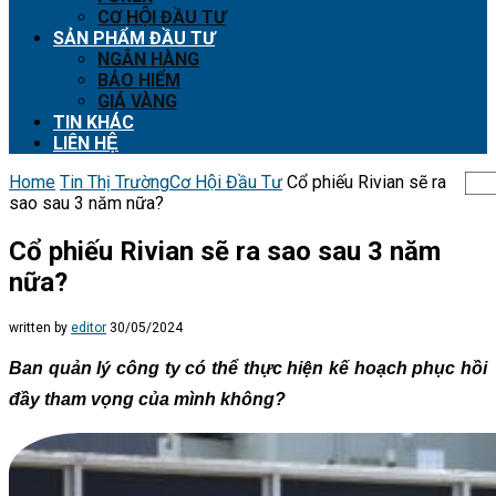
CƠ HỘI ĐẦU TƯ
SẢN PHẨM ĐẦU TƯ
NGÂN HÀNG
BẢO HIỂM
GIÁ VÀNG
TIN KHÁC
LIÊN HỆ
Home
Tin Thị Trường
Cơ Hội Đầu Tư
Cổ phiếu Rivian sẽ ra
sao sau 3 năm nữa?
Cổ phiếu Rivian sẽ ra sao sau 3 năm
nữa?
written by
editor
30/05/2024
Ban quản lý công ty có thể thực hiện kế hoạch phục hồi
đầy tham vọng của mình không?