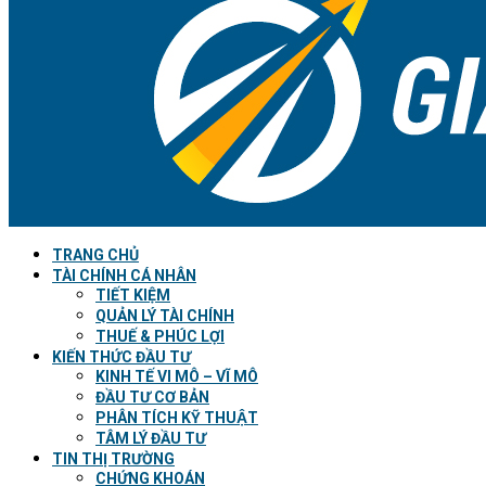
TRANG CHỦ
TÀI CHÍNH CÁ NHÂN
TIẾT KIỆM
QUẢN LÝ TÀI CHÍNH
THUẾ & PHÚC LỢI
KIẾN THỨC ĐẦU TƯ
KINH TẾ VI MÔ – VĨ MÔ
ĐẦU TƯ CƠ BẢN
PHÂN TÍCH KỸ THUẬT
TÂM LÝ ĐẦU TƯ
TIN THỊ TRƯỜNG
CHỨNG KHOÁN