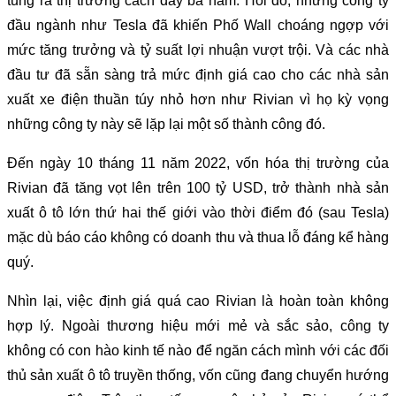
tung ra thị trường cách đây ba năm. Hồi đó, những công ty
đầu ngành như Tesla đã khiến Phố Wall choáng ngợp với
mức tăng trưởng và tỷ suất lợi nhuận vượt trội. Và các nhà
đầu tư đã sẵn sàng trả mức định giá cao cho các nhà sản
xuất xe điện thuần túy nhỏ hơn như Rivian vì họ kỳ vọng
những công ty này sẽ lặp lại một số thành công đó.
Đến ngày 10 tháng 11 năm 2022, vốn hóa thị trường của
Rivian đã tăng vọt lên trên 100 tỷ USD, trở thành nhà sản
xuất ô tô lớn thứ hai thế giới vào thời điểm đó (sau Tesla)
mặc dù báo cáo không có doanh thu và thua lỗ đáng kể hàng
quý.
Nhìn lại, việc định giá quá cao Rivian là hoàn toàn không
hợp lý. Ngoài thương hiệu mới mẻ và sắc sảo, công ty
không có con hào kinh tế nào để ngăn cách mình với các đối
thủ sản xuất ô tô truyền thống, vốn cũng đang chuyển hướng