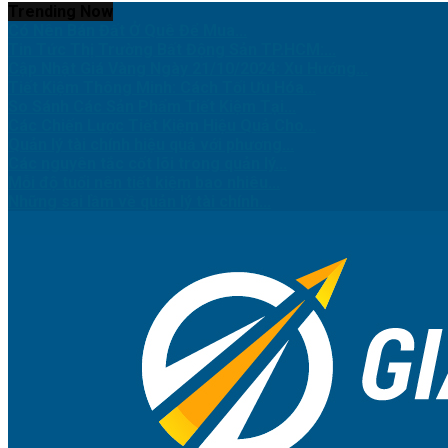
Trending Now
Có Nên Bán Đất Ở Quê Để Mua...
Tin Tức Thị Trường Bất Động Sản TP.HCM:...
Cập Nhật Giá Vàng Ngày 21/10/2024: Xu Hướng...
Tiết Kiệm Thông Minh: Cách Tối Ưu Hóa...
So Sánh Các Sản Phẩm Tiết Kiệm Tại...
Các Chiến Lược Tiết Kiệm Hiệu Quả Cho...
Quản lý tài chính hiệu quả với phương...
Các nguyên tắc cốt lõi trong quản lý...
Mỗi độ tuổi nên tiết kiệm bao nhiêu...
Những sai lầm về quản lý tài chính...