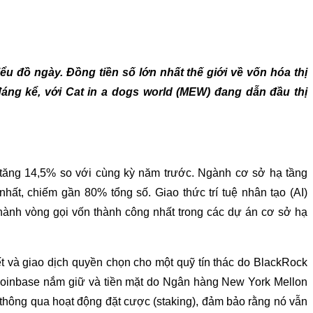
iểu đồ ngày. Đồng tiền số lớn nhất thế giới về vốn hóa thị
áng kể, với
C
at in a dogs world
(MEW) đang dẫn đầu thị
, tăng 14,5% so với cùng kỳ năm trước. Ngành cơ sở hạ tầng
hất, chiếm gần 80% tổng số. Giao thức trí tuệ nhân tạo (AI)
hành vòng gọi vốn thành công nhất trong các dự án cơ sở hạ
 và giao dịch quyền chọn cho một quỹ tín thác do BlackRock
 Coinbase nắm giữ và tiền mặt do Ngân hàng New York Mellon
thông qua hoạt động đặt cược (staking), đảm bảo rằng nó vẫn