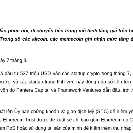
dần phục
hồi, di chuyển bên trong mô hình tăng giá
trên b
 Trong số các altcoin, các meme
coin
ghi nhận mức tăng đ
ày 7 tháng 8.
ã đầu tư 527 triệu USD vào các startup crypto trong tháng 7
ước, và các startup trong lĩnh vực này đóng góp số tiền lớn n
 vốn do Pantera Capital và Framework Ventures dẫn đầu, trở t
uất lên Ủy ban chứng khoán và giao dịch Mỹ (SEC) để niêm yết
ares Ethereum Trust được đề xuất sẽ chỉ bao gồm Ethereum do
eum PoS hoặc sử dụng tài sản của mình để kiếm thêm thu nhập 