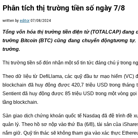
Phân tích thị trường tiền số ngày 7/8
written by
editor
07/08/2024
Tổng vốn hóa thị trường tiền điện tử (TOTAL
CAP
) đang
trường Bi
tcoin (BTC)
cũng đang chuyển độngtương tự
.
trường
.
Thị trường tiền số đón nhận một số tin tức đáng chú ý trong ng
Theo dữ liệu từ DefiLlama, các quỹ đầu tư mạo hiểm (VC) đ
blockchain đã huy động được 420,7 triệu USD trong tháng tr
Sentient đã huy động được 85 triệu USD trong một vòng gọi
tầng blockchain.
Sàn giao dịch chứng khoán quốc tế Nasdaq đã đệ trình đề x
quản lý. Theo hồ sơ nộp vào thứ Ba (6/8), tài sản của iSh
nắm giữ. Quỹ tín thác sẽ không tham gia vào xác thực Ether