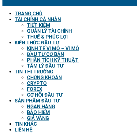
TRANG CHỦ
TÀI CHÍNH CÁ NHÂN
TIẾT KIỆM
QUẢN LÝ TÀI CHÍNH
THUẾ & PHÚC LỢI
KIẾN THỨC ĐẦU TƯ
KINH TẾ VI MÔ – VĨ MÔ
ĐẦU TƯ CƠ BẢN
PHÂN TÍCH KỸ THUẬT
TÂM LÝ ĐẦU TƯ
TIN THỊ TRƯỜNG
CHỨNG KHOÁN
CRYPTO
FOREX
CƠ HỘI ĐẦU TƯ
SẢN PHẨM ĐẦU TƯ
NGÂN HÀNG
BẢO HIỂM
GIÁ VÀNG
TIN KHÁC
LIÊN HỆ