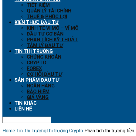
TIẾT KIỆM
QUẢN LÝ TÀI CHÍNH
THUẾ & PHÚC LỢI
KIẾN THỨC ĐẦU TƯ
KINH TẾ VI MÔ – VĨ MÔ
ĐẦU TƯ CƠ BẢN
PHÂN TÍCH KỸ THUẬT
TÂM LÝ ĐẦU TƯ
TIN THỊ TRƯỜNG
CHỨNG KHOÁN
CRYPTO
FOREX
CƠ HỘI ĐẦU TƯ
SẢN PHẨM ĐẦU TƯ
NGÂN HÀNG
BẢO HIỂM
GIÁ VÀNG
TIN KHÁC
LIÊN HỆ
Home
Tin Thị Trường
Thị trường Crypto
Phân tích thị trường tiề