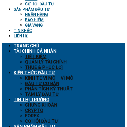
CƠ HỘI ĐẦU TƯ
SẢN PHẨM ĐẦU TƯ
NGÂN HÀNG
BẢO HIỂM
GIÁ VÀNG
TIN KHÁC
LIÊN HỆ
TRANG CHỦ
TÀI CHÍNH CÁ NHÂN
TIẾT KIỆM
QUẢN LÝ TÀI CHÍNH
THUẾ & PHÚC LỢI
KIẾN THỨC ĐẦU TƯ
KINH TẾ VI MÔ – VĨ MÔ
ĐẦU TƯ CƠ BẢN
PHÂN TÍCH KỸ THUẬT
TÂM LÝ ĐẦU TƯ
TIN THỊ TRƯỜNG
CHỨNG KHOÁN
CRYPTO
FOREX
CƠ HỘI ĐẦU TƯ
SẢN PHẨM ĐẦU TƯ