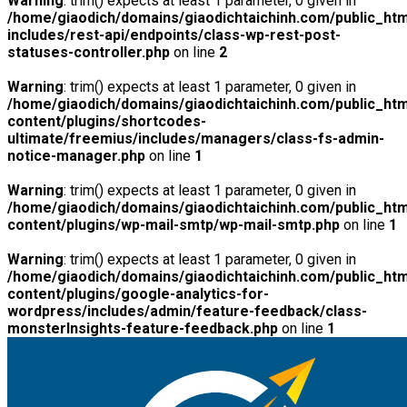
Warning
: trim() expects at least 1 parameter, 0 given in
/home/giaodich/domains/giaodichtaichinh.com/public_htm
includes/rest-api/endpoints/class-wp-rest-post-
statuses-controller.php
on line
2
Warning
: trim() expects at least 1 parameter, 0 given in
/home/giaodich/domains/giaodichtaichinh.com/public_htm
content/plugins/shortcodes-
ultimate/freemius/includes/managers/class-fs-admin-
notice-manager.php
on line
1
Warning
: trim() expects at least 1 parameter, 0 given in
/home/giaodich/domains/giaodichtaichinh.com/public_htm
content/plugins/wp-mail-smtp/wp-mail-smtp.php
on line
1
Warning
: trim() expects at least 1 parameter, 0 given in
/home/giaodich/domains/giaodichtaichinh.com/public_htm
content/plugins/google-analytics-for-
wordpress/includes/admin/feature-feedback/class-
monsterInsights-feature-feedback.php
on line
1