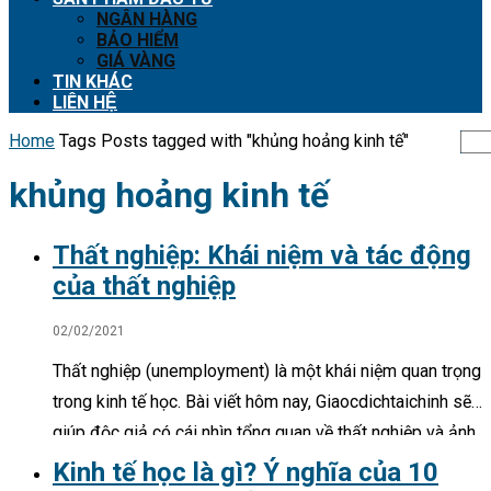
NGÂN HÀNG
BẢO HIỂM
GIÁ VÀNG
TIN KHÁC
LIÊN HỆ
Home
Tags
Posts tagged with "khủng hoảng kinh tế"
khủng hoảng kinh tế
Thất nghiệp: Khái niệm và tác động
của thất nghiệp
02/02/2021
Thất nghiệp (unemployment) là một khái niệm quan trọng
trong kinh tế học. Bài viết hôm nay, Giaocdichtaichinh sẽ
giúp độc giả có cái nhìn tổng quan về thất nghiệp và ảnh
hưởng của nó đến sự phát triển kinh…
Kinh tế học là gì? Ý nghĩa của 10