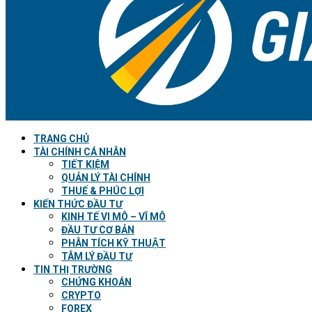
TRANG CHỦ
TÀI CHÍNH CÁ NHÂN
TIẾT KIỆM
QUẢN LÝ TÀI CHÍNH
THUẾ & PHÚC LỢI
KIẾN THỨC ĐẦU TƯ
KINH TẾ VI MÔ – VĨ MÔ
ĐẦU TƯ CƠ BẢN
PHÂN TÍCH KỸ THUẬT
TÂM LÝ ĐẦU TƯ
TIN THỊ TRƯỜNG
CHỨNG KHOÁN
CRYPTO
FOREX