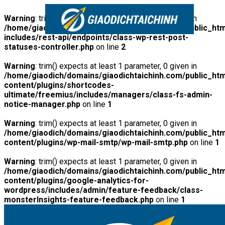
Warning
: trim() expects at least 1 parameter, 0 given in
/home/giaodich/domains/giaodichtaichinh.com/public_htm
includes/rest-api/endpoints/class-wp-rest-post-
statuses-controller.php
on line
2
Warning
: trim() expects at least 1 parameter, 0 given in
/home/giaodich/domains/giaodichtaichinh.com/public_htm
content/plugins/shortcodes-
ultimate/freemius/includes/managers/class-fs-admin-
notice-manager.php
on line
1
Warning
: trim() expects at least 1 parameter, 0 given in
/home/giaodich/domains/giaodichtaichinh.com/public_htm
content/plugins/wp-mail-smtp/wp-mail-smtp.php
on line
1
Warning
: trim() expects at least 1 parameter, 0 given in
/home/giaodich/domains/giaodichtaichinh.com/public_htm
content/plugins/google-analytics-for-
wordpress/includes/admin/feature-feedback/class-
monsterInsights-feature-feedback.php
on line
1