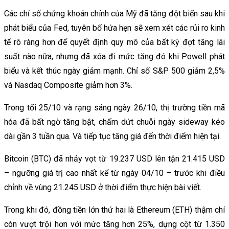
Các chỉ số chứng khoán chính của Mỹ đã tăng đột biến sau khi
phát biểu của Fed, tuyên bố hứa hẹn sẽ xem xét các rủi ro kinh
tế rõ ràng hơn để quyết định quy mô của bất kỳ đợt tăng lãi
suất nào nữa, nhưng đã xóa đi mức tăng đó khi Powell phát
biểu và kết thúc ngày giảm mạnh. Chỉ số S&P 500 giảm 2,5%
và Nasdaq Composite giảm hơn 3%.
Trong tối 25/10 và rạng sáng ngày 26/10, thị trường tiền mã
hóa đã bất ngờ tăng bật, chấm dứt chuỗi ngày sideway kéo
dài gần 3 tuần qua. Và tiếp tục tăng giá đến thời điểm hiện tại.
Bitcoin (BTC) đã nhảy vọt từ 19.237 USD lên tận 21.415 USD
– ngưỡng giá trị cao nhất kể từ ngày 04/10 – trước khi điều
chỉnh về vùng 21.245 USD ở thời điểm thực hiện bài viết.
Trong khi đó, đồng tiền lớn thứ hai là Ethereum (ETH) thậm chí
còn vượt trội hơn với mức tăng hơn 25%, dựng cột từ 1.350