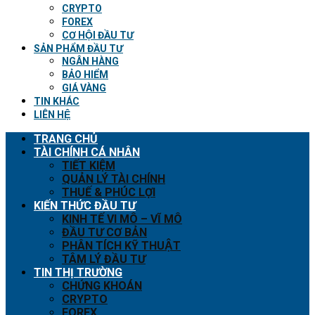
CRYPTO
FOREX
CƠ HỘI ĐẦU TƯ
SẢN PHẨM ĐẦU TƯ
NGÂN HÀNG
BẢO HIỂM
GIÁ VÀNG
TIN KHÁC
LIÊN HỆ
TRANG CHỦ
TÀI CHÍNH CÁ NHÂN
TIẾT KIỆM
QUẢN LÝ TÀI CHÍNH
THUẾ & PHÚC LỢI
KIẾN THỨC ĐẦU TƯ
KINH TẾ VI MÔ – VĨ MÔ
ĐẦU TƯ CƠ BẢN
PHÂN TÍCH KỸ THUẬT
TÂM LÝ ĐẦU TƯ
TIN THỊ TRƯỜNG
CHỨNG KHOÁN
CRYPTO
FOREX