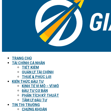
TRANG CHỦ
TÀI CHÍNH CÁ NHÂN
TIẾT KIỆM
QUẢN LÝ TÀI CHÍNH
THUẾ & PHÚC LỢI
KIẾN THỨC ĐẦU TƯ
KINH TẾ VI MÔ – VĨ MÔ
ĐẦU TƯ CƠ BẢN
PHÂN TÍCH KỸ THUẬT
TÂM LÝ ĐẦU TƯ
TIN THỊ TRƯỜNG
CHỨNG KHOÁN