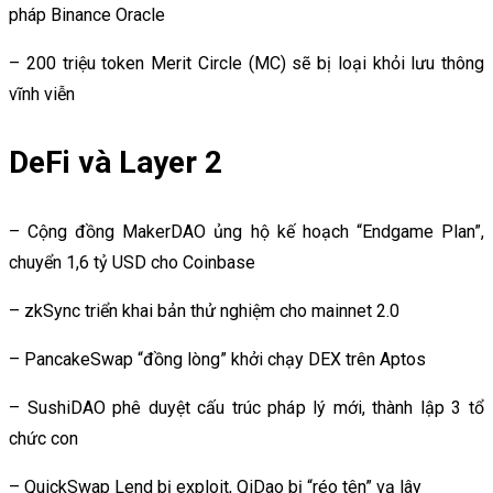
pháp Binance Oracle
– 200 triệu token Merit Circle (MC) sẽ bị loại khỏi lưu thông
vĩnh viễn
DeFi và Layer 2
– Cộng đồng MakerDAO ủng hộ kế hoạch “Endgame Plan”,
chuyển 1,6 tỷ USD cho Coinbase
– zkSync triển khai bản thử nghiệm cho mainnet 2.0
– PancakeSwap “đồng lòng” khởi chạy DEX trên Aptos
– SushiDAO phê duyệt cấu trúc pháp lý mới, thành lập 3 tổ
chức con
– QuickSwap Lend bị exploit, QiDao bị “réo tên” vạ lây