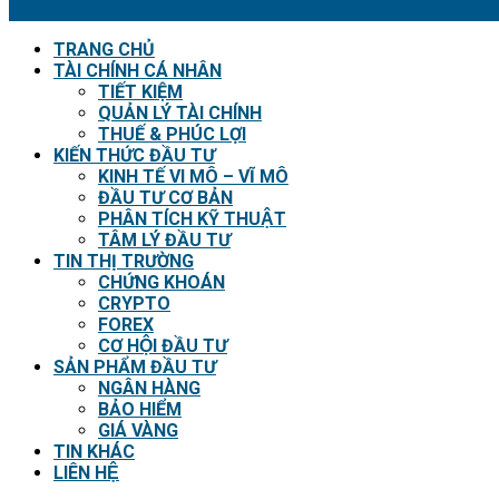
TRANG CHỦ
TÀI CHÍNH CÁ NHÂN
TIẾT KIỆM
QUẢN LÝ TÀI CHÍNH
THUẾ & PHÚC LỢI
KIẾN THỨC ĐẦU TƯ
KINH TẾ VI MÔ – VĨ MÔ
ĐẦU TƯ CƠ BẢN
PHÂN TÍCH KỸ THUẬT
TÂM LÝ ĐẦU TƯ
TIN THỊ TRƯỜNG
CHỨNG KHOÁN
CRYPTO
FOREX
CƠ HỘI ĐẦU TƯ
SẢN PHẨM ĐẦU TƯ
NGÂN HÀNG
BẢO HIỂM
GIÁ VÀNG
TIN KHÁC
LIÊN HỆ