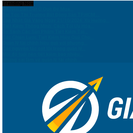
Trending Now
Có Nên Bán Đất Ở Quê Để Mua...
Tin Tức Thị Trường Bất Động Sản TP.HCM:...
Cập Nhật Giá Vàng Ngày 21/10/2024: Xu Hướng...
Tiết Kiệm Thông Minh: Cách Tối Ưu Hóa...
So Sánh Các Sản Phẩm Tiết Kiệm Tại...
Các Chiến Lược Tiết Kiệm Hiệu Quả Cho...
Quản lý tài chính hiệu quả với phương...
Các nguyên tắc cốt lõi trong quản lý...
Mỗi độ tuổi nên tiết kiệm bao nhiêu...
Những sai lầm về quản lý tài chính...