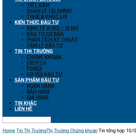
TIẾT KIỆM
QUẢN LÝ TÀI CHÍNH
THUẾ & PHÚC LỢI
KIẾN THỨC ĐẦU TƯ
KINH TẾ VI MÔ – VĨ MÔ
ĐẦU TƯ CƠ BẢN
PHÂN TÍCH KỸ THUẬT
TÂM LÝ ĐẦU TƯ
TIN THỊ TRƯỜNG
CHỨNG KHOÁN
CRYPTO
FOREX
CƠ HỘI ĐẦU TƯ
SẢN PHẨM ĐẦU TƯ
NGÂN HÀNG
BẢO HIỂM
GIÁ VÀNG
TIN KHÁC
LIÊN HỆ
Home
Tin Thị Trường
Thị Trường Chứng khoán
Tin tổng hợp 10/0