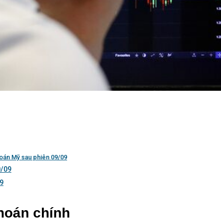
hoán Mỹ sau phiên 09/09
0/09
09
hoán chính