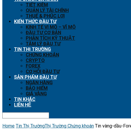
TIẾT KIỆM
QUẢN LÝ TÀI CHÍNH
THUẾ & PHÚC LỢI
KIẾN THỨC ĐẦU TƯ
KINH TẾ VI MÔ – VĨ MÔ
ĐẦU TƯ CƠ BẢN
PHÂN TÍCH KỸ THUẬT
TÂM LÝ ĐẦU TƯ
TIN THỊ TRƯỜNG
CHỨNG KHOÁN
CRYPTO
FOREX
CƠ HỘI ĐẦU TƯ
SẢN PHẨM ĐẦU TƯ
NGÂN HÀNG
BẢO HIỂM
GIÁ VÀNG
TIN KHÁC
LIÊN HỆ
Home
Tin Thị Trường
Thị Trường Chứng khoán
Tin vàng-dầu-Fore