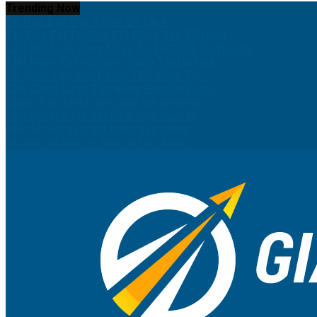
Trending Now
Có Nên Bán Đất Ở Quê Để Mua...
Tin Tức Thị Trường Bất Động Sản TP.HCM:...
Cập Nhật Giá Vàng Ngày 21/10/2024: Xu Hướng...
Tiết Kiệm Thông Minh: Cách Tối Ưu Hóa...
So Sánh Các Sản Phẩm Tiết Kiệm Tại...
Các Chiến Lược Tiết Kiệm Hiệu Quả Cho...
Quản lý tài chính hiệu quả với phương...
Các nguyên tắc cốt lõi trong quản lý...
Mỗi độ tuổi nên tiết kiệm bao nhiêu...
Những sai lầm về quản lý tài chính...