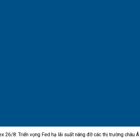
x 26/8: Triển vọng Fed hạ lãi suất nâng đỡ các thị trường châu Á