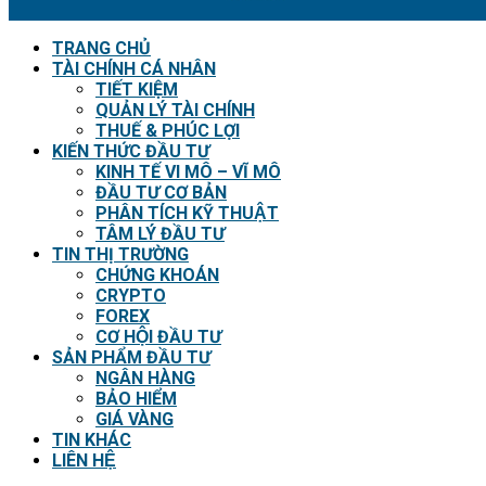
TRANG CHỦ
TÀI CHÍNH CÁ NHÂN
TIẾT KIỆM
QUẢN LÝ TÀI CHÍNH
THUẾ & PHÚC LỢI
KIẾN THỨC ĐẦU TƯ
KINH TẾ VI MÔ – VĨ MÔ
ĐẦU TƯ CƠ BẢN
PHÂN TÍCH KỸ THUẬT
TÂM LÝ ĐẦU TƯ
TIN THỊ TRƯỜNG
CHỨNG KHOÁN
CRYPTO
FOREX
CƠ HỘI ĐẦU TƯ
SẢN PHẨM ĐẦU TƯ
NGÂN HÀNG
BẢO HIỂM
GIÁ VÀNG
TIN KHÁC
LIÊN HỆ