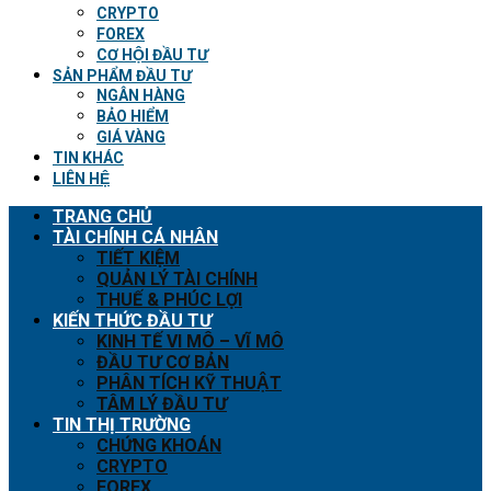
CRYPTO
FOREX
CƠ HỘI ĐẦU TƯ
SẢN PHẨM ĐẦU TƯ
NGÂN HÀNG
BẢO HIỂM
GIÁ VÀNG
TIN KHÁC
LIÊN HỆ
TRANG CHỦ
TÀI CHÍNH CÁ NHÂN
TIẾT KIỆM
QUẢN LÝ TÀI CHÍNH
THUẾ & PHÚC LỢI
KIẾN THỨC ĐẦU TƯ
KINH TẾ VI MÔ – VĨ MÔ
ĐẦU TƯ CƠ BẢN
PHÂN TÍCH KỸ THUẬT
TÂM LÝ ĐẦU TƯ
TIN THỊ TRƯỜNG
CHỨNG KHOÁN
CRYPTO
FOREX