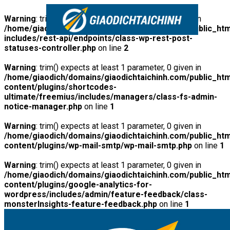
Warning
: trim() expects at least 1 parameter, 0 given in
/home/giaodich/domains/giaodichtaichinh.com/public_htm
includes/rest-api/endpoints/class-wp-rest-post-
statuses-controller.php
on line
2
Warning
: trim() expects at least 1 parameter, 0 given in
/home/giaodich/domains/giaodichtaichinh.com/public_htm
content/plugins/shortcodes-
ultimate/freemius/includes/managers/class-fs-admin-
notice-manager.php
on line
1
Warning
: trim() expects at least 1 parameter, 0 given in
/home/giaodich/domains/giaodichtaichinh.com/public_htm
content/plugins/wp-mail-smtp/wp-mail-smtp.php
on line
1
Warning
: trim() expects at least 1 parameter, 0 given in
/home/giaodich/domains/giaodichtaichinh.com/public_htm
content/plugins/google-analytics-for-
wordpress/includes/admin/feature-feedback/class-
monsterInsights-feature-feedback.php
on line
1