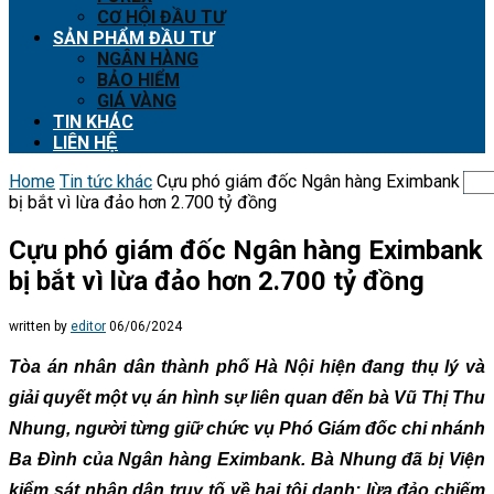
CƠ HỘI ĐẦU TƯ
SẢN PHẨM ĐẦU TƯ
NGÂN HÀNG
BẢO HIỂM
GIÁ VÀNG
TIN KHÁC
LIÊN HỆ
Home
Tin tức khác
Cựu phó giám đốc Ngân hàng Eximbank
bị bắt vì lừa đảo hơn 2.700 tỷ đồng
Cựu phó giám đốc Ngân hàng Eximbank
bị bắt vì lừa đảo hơn 2.700 tỷ đồng
written by
editor
06/06/2024
Tòa án nhân dân thành phố Hà Nội hiện đang thụ lý và
giải quyết một vụ án hình sự liên quan đến bà Vũ Thị Thu
Nhung, người từng giữ chức vụ Phó Giám đốc chi nhánh
Ba Đình của Ngân hàng Eximbank. Bà Nhung đã bị Viện
kiểm sát nhân dân truy tố về hai tội danh: lừa đảo chiếm