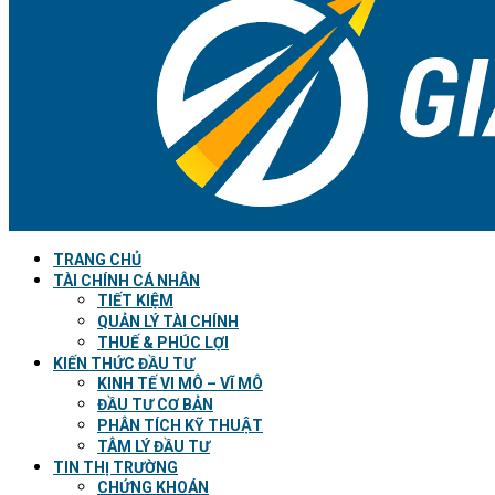
TRANG CHỦ
TÀI CHÍNH CÁ NHÂN
TIẾT KIỆM
QUẢN LÝ TÀI CHÍNH
THUẾ & PHÚC LỢI
KIẾN THỨC ĐẦU TƯ
KINH TẾ VI MÔ – VĨ MÔ
ĐẦU TƯ CƠ BẢN
PHÂN TÍCH KỸ THUẬT
TÂM LÝ ĐẦU TƯ
TIN THỊ TRƯỜNG
CHỨNG KHOÁN