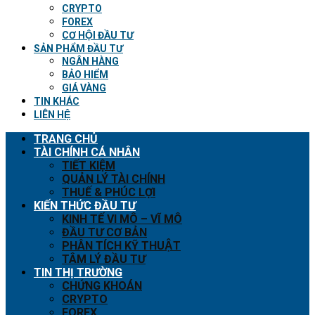
CRYPTO
FOREX
CƠ HỘI ĐẦU TƯ
SẢN PHẨM ĐẦU TƯ
NGÂN HÀNG
BẢO HIỂM
GIÁ VÀNG
TIN KHÁC
LIÊN HỆ
TRANG CHỦ
TÀI CHÍNH CÁ NHÂN
TIẾT KIỆM
QUẢN LÝ TÀI CHÍNH
THUẾ & PHÚC LỢI
KIẾN THỨC ĐẦU TƯ
KINH TẾ VI MÔ – VĨ MÔ
ĐẦU TƯ CƠ BẢN
PHÂN TÍCH KỸ THUẬT
TÂM LÝ ĐẦU TƯ
TIN THỊ TRƯỜNG
CHỨNG KHOÁN
CRYPTO
FOREX