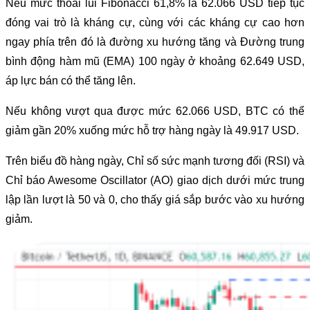
Nếu mức thoái lui Fibonacci 61,8% là 62.066 USD tiếp tục
đóng vai trò là kháng cự, cùng với các kháng cự cao hơn
ngay phía trên đó là đường xu hướng tăng và Đường trung
bình động hàm mũ (EMA) 100 ngày ở khoảng 62.649 USD,
áp lực bán có thể tăng lên.
Nếu không vượt qua được mức 62.066 USD, BTC có thể
giảm gần 20% xuống mức hỗ trợ hàng ngày là 49.917 USD.
Trên biểu đồ hàng ngày, Chỉ số sức mạnh tương đối (RSI) và
Chỉ báo Awesome Oscillator (AO) giao dịch dưới mức trung
lập lần lượt là 50 và 0, cho thấy giá sắp bước vào xu hướng
giảm.