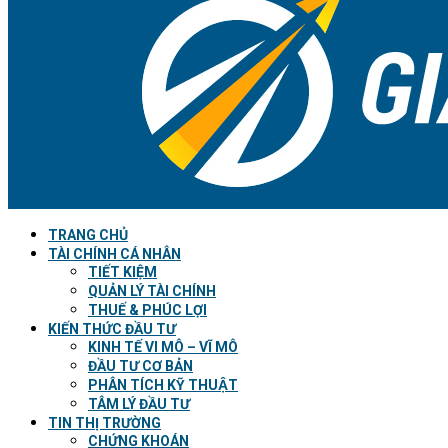
TRANG CHỦ
TÀI CHÍNH CÁ NHÂN
TIẾT KIỆM
QUẢN LÝ TÀI CHÍNH
THUẾ & PHÚC LỢI
KIẾN THỨC ĐẦU TƯ
KINH TẾ VI MÔ – VĨ MÔ
ĐẦU TƯ CƠ BẢN
PHÂN TÍCH KỸ THUẬT
TÂM LÝ ĐẦU TƯ
TIN THỊ TRƯỜNG
CHỨNG KHOÁN