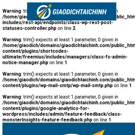
Warning
: trim() expects at least 1 parameter, 0 given in
/home/giaodich/domains/giaodichtaichinh.com/public_htm
includes/rest-api/endpoints/class-wp-rest-post-
statuses-controller.php
on line
2
Warning
: trim() expects at least 1 parameter, 0 given in
/home/giaodich/domains/giaodichtaichinh.com/public_htm
content/plugins/shortcodes-
ultimate/freemius/includes/managers/class-fs-admin-
notice-manager.php
on line
1
Warning
: trim() expects at least 1 parameter, 0 given in
/home/giaodich/domains/giaodichtaichinh.com/public_htm
content/plugins/wp-mail-smtp/wp-mail-smtp.php
on line
1
Warning
: trim() expects at least 1 parameter, 0 given in
/home/giaodich/domains/giaodichtaichinh.com/public_htm
content/plugins/google-analytics-for-
wordpress/includes/admin/feature-feedback/class-
monsterInsights-feature-feedback.php
on line
1