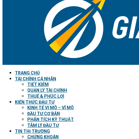
TRANG CHỦ
TÀI CHÍNH CÁ NHÂN
TIẾT KIỆM
QUẢN LÝ TÀI CHÍNH
THUẾ & PHÚC LỢI
KIẾN THỨC ĐẦU TƯ
KINH TẾ VI MÔ – VĨ MÔ
ĐẦU TƯ CƠ BẢN
PHÂN TÍCH KỸ THUẬT
TÂM LÝ ĐẦU TƯ
TIN THỊ TRƯỜNG
CHỨNG KHOÁN