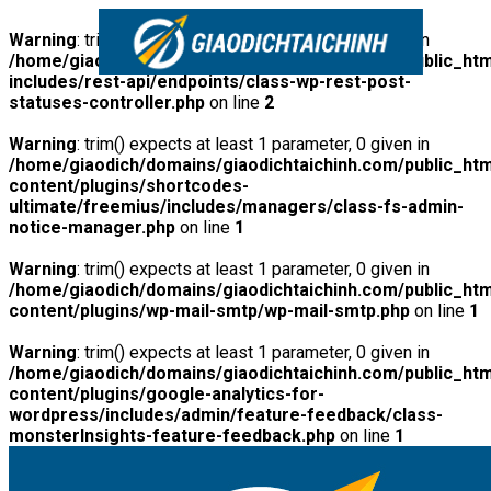
Warning
: trim() expects at least 1 parameter, 0 given in
/home/giaodich/domains/giaodichtaichinh.com/public_htm
includes/rest-api/endpoints/class-wp-rest-post-
statuses-controller.php
on line
2
Warning
: trim() expects at least 1 parameter, 0 given in
/home/giaodich/domains/giaodichtaichinh.com/public_htm
content/plugins/shortcodes-
ultimate/freemius/includes/managers/class-fs-admin-
notice-manager.php
on line
1
Warning
: trim() expects at least 1 parameter, 0 given in
/home/giaodich/domains/giaodichtaichinh.com/public_htm
content/plugins/wp-mail-smtp/wp-mail-smtp.php
on line
1
Warning
: trim() expects at least 1 parameter, 0 given in
/home/giaodich/domains/giaodichtaichinh.com/public_htm
content/plugins/google-analytics-for-
wordpress/includes/admin/feature-feedback/class-
monsterInsights-feature-feedback.php
on line
1