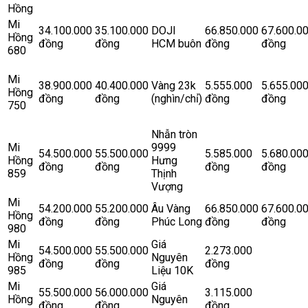
Hồng
Mi
34.100.000
35.100.000
DOJI
66.850.000
67.600.0
Hồng
đồng
đồng
HCM buôn
đồng
đồng
680
Mi
38.900.000
40.400.000
Vàng 23k
5.555.000
5.655.00
Hồng
đồng
đồng
(nghìn/chỉ)
đồng
đồng
750
Nhẫn tròn
Mi
9999
54.500.000
55.500.000
5.585.000
5.680.00
Hồng
Hưng
đồng
đồng
đồng
đồng
859
Thịnh
Vượng
Mi
54.200.000
55.200.000
Âu Vàng
66.850.000
67.600.0
Hồng
đồng
đồng
Phúc Long
đồng
đồng
980
Mi
Giá
54.500.000
55.500.000
2.273.000
Hồng
Nguyên
đồng
đồng
đồng
985
Liệu 10K
Mi
Giá
55.500.000
56.000.000
3.115.000
Hồng
Nguyên
đồng
đồng
đồng