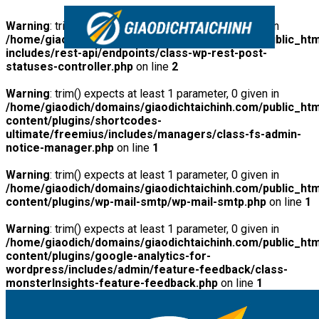
Warning
: trim() expects at least 1 parameter, 0 given in
/home/giaodich/domains/giaodichtaichinh.com/public_htm
includes/rest-api/endpoints/class-wp-rest-post-
statuses-controller.php
on line
2
Warning
: trim() expects at least 1 parameter, 0 given in
/home/giaodich/domains/giaodichtaichinh.com/public_htm
content/plugins/shortcodes-
ultimate/freemius/includes/managers/class-fs-admin-
notice-manager.php
on line
1
Warning
: trim() expects at least 1 parameter, 0 given in
/home/giaodich/domains/giaodichtaichinh.com/public_htm
content/plugins/wp-mail-smtp/wp-mail-smtp.php
on line
1
Warning
: trim() expects at least 1 parameter, 0 given in
/home/giaodich/domains/giaodichtaichinh.com/public_htm
content/plugins/google-analytics-for-
wordpress/includes/admin/feature-feedback/class-
monsterInsights-feature-feedback.php
on line
1