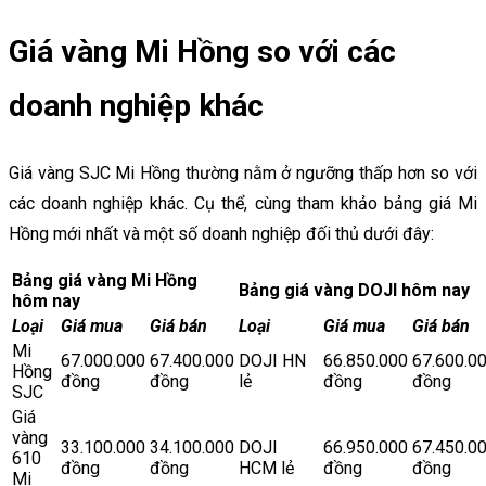
Giá vàng Mi Hồng so với các
doanh nghiệp khác
Giá vàng SJC Mi Hồng thường nằm ở ngưỡng thấp hơn so với
các doanh nghiệp khác. Cụ thể, cùng tham khảo bảng giá Mi
Hồng mới nhất và một số doanh nghiệp đối thủ dưới đây:
Bảng giá vàng Mi Hồng
Bảng giá vàng DOJI hôm nay
hôm nay
Loại
Giá mua
Giá bán
Loại
Giá mua
Giá bán
Mi
67.000.000
67.400.000
DOJI HN
66.850.000
67.600.0
Hồng
đồng
đồng
lẻ
đồng
đồng
SJC
Giá
vàng
33.100.000
34.100.000
DOJI
66.950.000
67.450.0
610
đồng
đồng
HCM lẻ
đồng
đồng
Mi