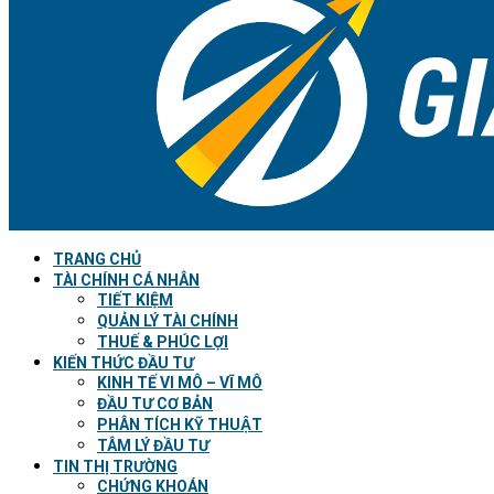
TRANG CHỦ
TÀI CHÍNH CÁ NHÂN
TIẾT KIỆM
QUẢN LÝ TÀI CHÍNH
THUẾ & PHÚC LỢI
KIẾN THỨC ĐẦU TƯ
KINH TẾ VI MÔ – VĨ MÔ
ĐẦU TƯ CƠ BẢN
PHÂN TÍCH KỸ THUẬT
TÂM LÝ ĐẦU TƯ
TIN THỊ TRƯỜNG
CHỨNG KHOÁN