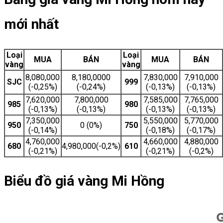
mới nhất
Loại
Loại
MUA
BÁN
MUA
BÁN
vàng
vàng
8,080,000
8,180,0000
7,830,000
7,910,000
SJC
999
(-0,25%)
(-0,24%)
(-0,13%)
(-0,13%)
7,620,000
7,800,000
7,585,000
7,765,000
985
980
(-0,13%)
(-0,13%)
(-0,13%)
(-0,13%)
7,350,000
5,550,000
5,770,000
950
0 (0%)
750
(-0,14%)
(-0,18%)
(-0,17%)
4,760,000
4,660,000
4,880,000
680
4,980,000(-0,2%)
610
(-0,21%)
(-0,21%)
(-0,2%)
Biểu đồ giá vàng Mi Hồng