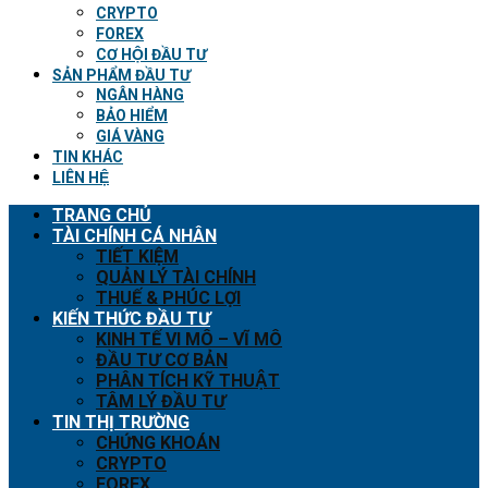
CRYPTO
FOREX
CƠ HỘI ĐẦU TƯ
SẢN PHẨM ĐẦU TƯ
NGÂN HÀNG
BẢO HIỂM
GIÁ VÀNG
TIN KHÁC
LIÊN HỆ
TRANG CHỦ
TÀI CHÍNH CÁ NHÂN
TIẾT KIỆM
QUẢN LÝ TÀI CHÍNH
THUẾ & PHÚC LỢI
KIẾN THỨC ĐẦU TƯ
KINH TẾ VI MÔ – VĨ MÔ
ĐẦU TƯ CƠ BẢN
PHÂN TÍCH KỸ THUẬT
TÂM LÝ ĐẦU TƯ
TIN THỊ TRƯỜNG
CHỨNG KHOÁN
CRYPTO
FOREX