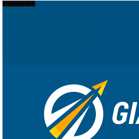
Trending Now
Có Nên Bán Đất Ở Quê Để Mua...
Tin Tức Thị Trường Bất Động Sản TP.HCM:...
Cập Nhật Giá Vàng Ngày 21/10/2024: Xu Hướng...
Tiết Kiệm Thông Minh: Cách Tối Ưu Hóa...
So Sánh Các Sản Phẩm Tiết Kiệm Tại...
Các Chiến Lược Tiết Kiệm Hiệu Quả Cho...
Quản lý tài chính hiệu quả với phương...
Các nguyên tắc cốt lõi trong quản lý...
Mỗi độ tuổi nên tiết kiệm bao nhiêu...
Những sai lầm về quản lý tài chính...