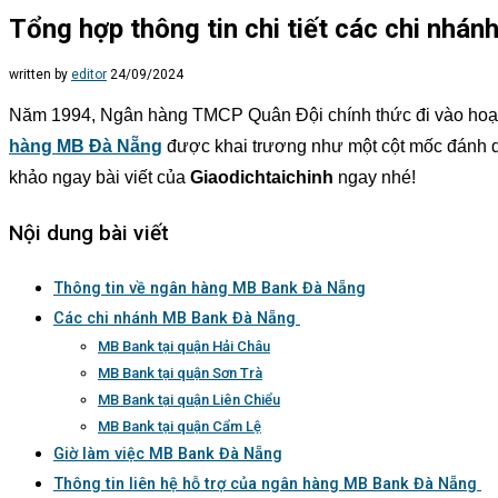
Tổng hợp thông tin chi tiết các chi nhá
written by
editor
24/09/2024
Năm 1994, Ngân hàng TMCP Quân Đội chính thức đi vào hoạt 
hàng MB Đà Nẵng
được khai trương như một cột mốc đánh dấ
khảo ngay bài viết của
Giaodichtaichinh
ngay nhé!
Nội dung bài viết
Thông tin về ngân hàng MB Bank Đà Nẵng
Các chi nhánh MB Bank Đà Nẵng
MB Bank tại quận Hải Châu
MB Bank tại quận Sơn Trà
MB Bank tại quận Liên Chiểu
MB Bank tại quận Cẩm Lệ
Giờ làm việc MB Bank Đà Nẵng
Thông tin liên hệ hỗ trợ của ngân hàng MB Bank Đà Nẵng