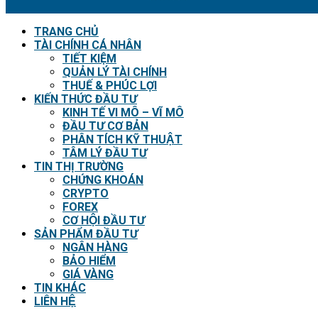
TRANG CHỦ
TÀI CHÍNH CÁ NHÂN
TIẾT KIỆM
QUẢN LÝ TÀI CHÍNH
THUẾ & PHÚC LỢI
KIẾN THỨC ĐẦU TƯ
KINH TẾ VI MÔ – VĨ MÔ
ĐẦU TƯ CƠ BẢN
PHÂN TÍCH KỸ THUẬT
TÂM LÝ ĐẦU TƯ
TIN THỊ TRƯỜNG
CHỨNG KHOÁN
CRYPTO
FOREX
CƠ HỘI ĐẦU TƯ
SẢN PHẨM ĐẦU TƯ
NGÂN HÀNG
BẢO HIỂM
GIÁ VÀNG
TIN KHÁC
LIÊN HỆ