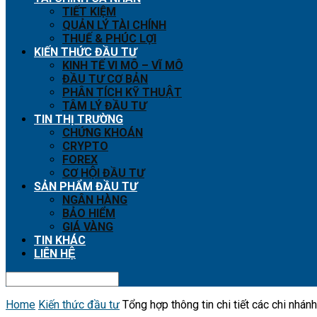
TIẾT KIỆM
QUẢN LÝ TÀI CHÍNH
THUẾ & PHÚC LỢI
KIẾN THỨC ĐẦU TƯ
KINH TẾ VI MÔ – VĨ MÔ
ĐẦU TƯ CƠ BẢN
PHÂN TÍCH KỸ THUẬT
TÂM LÝ ĐẦU TƯ
TIN THỊ TRƯỜNG
CHỨNG KHOÁN
CRYPTO
FOREX
CƠ HỘI ĐẦU TƯ
SẢN PHẨM ĐẦU TƯ
NGÂN HÀNG
BẢO HIỂM
GIÁ VÀNG
TIN KHÁC
LIÊN HỆ
Home
Kiến thức đầu tư
Tổng hợp thông tin chi tiết các chi nh