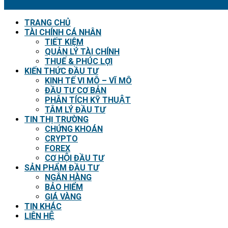
TRANG CHỦ
TÀI CHÍNH CÁ NHÂN
TIẾT KIỆM
QUẢN LÝ TÀI CHÍNH
THUẾ & PHÚC LỢI
KIẾN THỨC ĐẦU TƯ
KINH TẾ VI MÔ – VĨ MÔ
ĐẦU TƯ CƠ BẢN
PHÂN TÍCH KỸ THUẬT
TÂM LÝ ĐẦU TƯ
TIN THỊ TRƯỜNG
CHỨNG KHOÁN
CRYPTO
FOREX
CƠ HỘI ĐẦU TƯ
SẢN PHẨM ĐẦU TƯ
NGÂN HÀNG
BẢO HIỂM
GIÁ VÀNG
TIN KHÁC
LIÊN HỆ