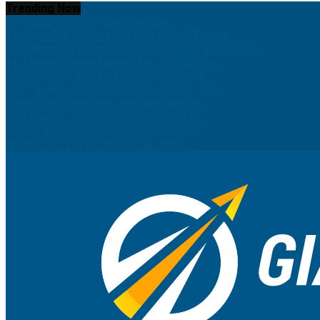
Trending Now
Có Nên Bán Đất Ở Quê Để Mua...
Tin Tức Thị Trường Bất Động Sản TP.HCM:...
Cập Nhật Giá Vàng Ngày 21/10/2024: Xu Hướng...
Tiết Kiệm Thông Minh: Cách Tối Ưu Hóa...
So Sánh Các Sản Phẩm Tiết Kiệm Tại...
Các Chiến Lược Tiết Kiệm Hiệu Quả Cho...
Quản lý tài chính hiệu quả với phương...
Các nguyên tắc cốt lõi trong quản lý...
Mỗi độ tuổi nên tiết kiệm bao nhiêu...
Những sai lầm về quản lý tài chính...