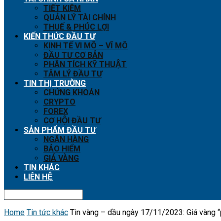
TIẾT KIỆM
QUẢN LÝ TÀI CHÍNH
THUẾ & PHÚC LỢI
KIẾN THỨC ĐẦU TƯ
KINH TẾ VI MÔ – VĨ MÔ
ĐẦU TƯ CƠ BẢN
PHÂN TÍCH KỸ THUẬT
TÂM LÝ ĐẦU TƯ
TIN THỊ TRƯỜNG
CHỨNG KHOÁN
CRYPTO
FOREX
CƠ HỘI ĐẦU TƯ
SẢN PHẨM ĐẦU TƯ
NGÂN HÀNG
BẢO HIỂM
GIÁ VÀNG
TIN KHÁC
LIÊN HỆ
Home
Tin tức khác
Tin vàng – dầu ngày 17/11/2023: Giá vàng “p