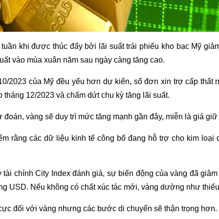
 tuần khi được thúc đẩy bởi lãi suất trái phiếu kho bạc Mỹ giả
ãi suất vào mùa xuân năm sau ngày càng tăng cao.
ng 10/2023 của Mỹ đều yếu hơn dự kiến, số đơn xin trợ cấp thấ
p tháng 12/2023 và chấm dứt chu kỳ tăng lãi suất.
oán, vàng sẽ duy trì mức tăng mạnh gần đây, miễn là giá giữ
ểm rằng các dữ liệu kinh tế công bố đang hỗ trợ cho kim loại 
y tài chính City Index đánh giá, sự biến động của vàng đã gi
ng USD. Nếu không có chất xúc tác mới, vàng dường như thiếu 
 cực đối với vàng nhưng các bước di chuyển sẽ thận trọng hơn.