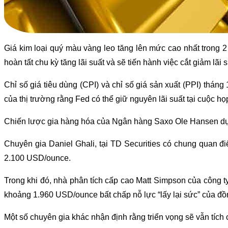
Giá kim loại quý màu vàng leo tăng lên mức cao nhất trong 2
hoàn tất chu kỳ tăng lãi suất và sẽ tiến hành việc cắt giảm l
Chỉ số giá tiêu dùng (CPI) và chỉ số giá sản xuất (PPI) thá
của thị trường rằng Fed có thể giữ nguyên lãi suất tại cuộc họ
Chiến lược gia hàng hóa của Ngân hàng Saxo Ole Hansen dự đ
Chuyên gia Daniel Ghali, tại TD Securities có chung quan đi
2.100 USD/ounce.
Trong khi đó, nhà phân tích cấp cao Matt Simpson của công t
khoảng 1.960 USD/ounce bất chấp nỗ lực “lấy lại sức” của đồ
Một số chuyên gia khác nhận định rằng triển vọng sẽ vẫn tích