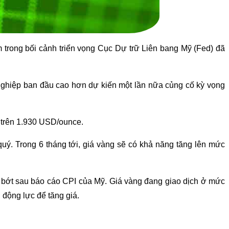
m trong bối cảnh triển vọng Cục Dự trữ Liên bang Mỹ (Fed) đã
t nghiệp ban đầu cao hơn dự kiến một lần nữa củng cố kỳ vọng
 trên 1.930 USD/ounce.
quý. Trong 6 tháng tới, giá vàng sẽ có khả năng tăng lên mức
ảm bớt sau báo cáo CPI của Mỹ. Giá vàng đang giao dịch ở mức
động lực để tăng giá.