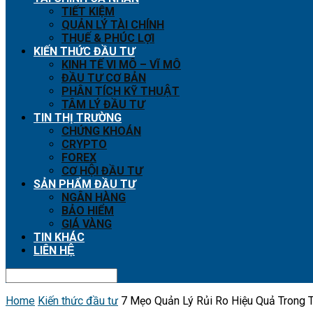
TIẾT KIỆM
QUẢN LÝ TÀI CHÍNH
THUẾ & PHÚC LỢI
KIẾN THỨC ĐẦU TƯ
KINH TẾ VI MÔ – VĨ MÔ
ĐẦU TƯ CƠ BẢN
PHÂN TÍCH KỸ THUẬT
TÂM LÝ ĐẦU TƯ
TIN THỊ TRƯỜNG
CHỨNG KHOÁN
CRYPTO
FOREX
CƠ HỘI ĐẦU TƯ
SẢN PHẨM ĐẦU TƯ
NGÂN HÀNG
BẢO HIỂM
GIÁ VÀNG
TIN KHÁC
LIÊN HỆ
Home
Kiến thức đầu tư
7 Mẹo Quản Lý Rủi Ro Hiệu Quả Trong T