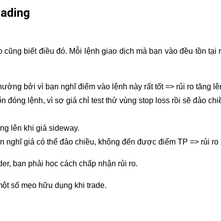
rading
ào cũng biết điều đó. Mỗi lệnh giao dịch mà bạn vào đều tồn tại 
ờng bởi vì bạn nghĩ điểm vào lệnh này rất tốt => rủi ro tăng lê
đóng lệnh, vì sợ giá chỉ test thử vùng stop loss rồi sẽ đảo chiề
ng lên khi giá sideway.
n nghĩ giá có thể đảo chiều, không đến được điểm TP => rủi ro x
ader, bạn phải học cách chấp nhận rủi ro.
 một số mẹo hữu dụng khi trade.