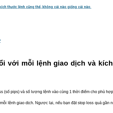
 kích thước lệnh cũng thế, không cái nào giống cái nào.
?
ổi với mỗi lệnh giao dịch và kíc
oss (số pips) và số lượng lệnh vào cùng 1 thời điểm cho phù hợ
 mỗi lệnh giao dịch. Ngược lại, nếu bạn đặt stop loss quá gần 