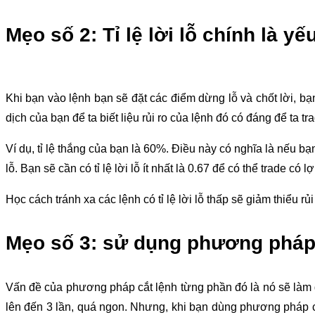
Mẹo số 2: Tỉ lệ lời lỗ chính là y
Khi bạn vào lệnh bạn sẽ đặt các điểm dừng lỗ và chốt lời, bạn s
dịch của bạn để ta biết liệu rủi ro của lệnh đó có đáng để ta t
Ví dụ, tỉ lệ thắng của bạn là 60%. Điều này có nghĩa là nếu bạ
lỗ. Bạn sẽ cần có tỉ lệ lời lỗ ít nhất là 0.67 để có thể trade có 
Học cách tránh xa các lệnh có tỉ lệ lời lỗ thấp sẽ giảm thiểu rủ
Mẹo số 3: sử dụng phương pháp 
Vấn đề của phương pháp cắt lệnh từng phần đó là nó sẽ làm giả
lên đến 3 lần, quá ngon. Nhưng, khi bạn dùng phương pháp cắt lệ