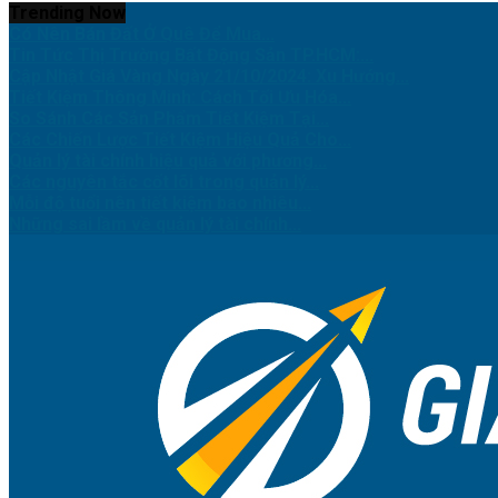
Trending Now
Có Nên Bán Đất Ở Quê Để Mua...
Tin Tức Thị Trường Bất Động Sản TP.HCM:...
Cập Nhật Giá Vàng Ngày 21/10/2024: Xu Hướng...
Tiết Kiệm Thông Minh: Cách Tối Ưu Hóa...
So Sánh Các Sản Phẩm Tiết Kiệm Tại...
Các Chiến Lược Tiết Kiệm Hiệu Quả Cho...
Quản lý tài chính hiệu quả với phương...
Các nguyên tắc cốt lõi trong quản lý...
Mỗi độ tuổi nên tiết kiệm bao nhiêu...
Những sai lầm về quản lý tài chính...