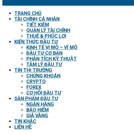
TRANG CHỦ
TÀI CHÍNH CÁ NHÂN
TIẾT KIỆM
QUẢN LÝ TÀI CHÍNH
THUẾ & PHÚC LỢI
KIẾN THỨC ĐẦU TƯ
KINH TẾ VI MÔ – VĨ MÔ
ĐẦU TƯ CƠ BẢN
PHÂN TÍCH KỸ THUẬT
TÂM LÝ ĐẦU TƯ
TIN THỊ TRƯỜNG
CHỨNG KHOÁN
CRYPTO
FOREX
CƠ HỘI ĐẦU TƯ
SẢN PHẨM ĐẦU TƯ
NGÂN HÀNG
BẢO HIỂM
GIÁ VÀNG
TIN KHÁC
LIÊN HỆ