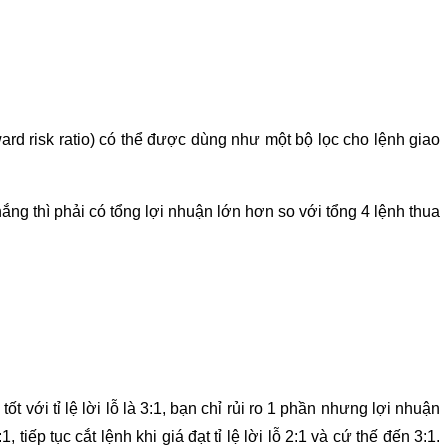
reward risk ratio) có thể được dùng như một bộ lọc cho lệnh giao
hắng thì phải có tổng lợi nhuận lớn hơn so với tổng 4 lệnh thua
với tỉ lệ lời lỗ là 3:1, bạn chỉ rủi ro 1 phần nhưng lợi nhuận
iếp tục cắt lệnh khi giá đạt tỉ lệ lời lỗ 2:1 và cứ thế đến 3:1.