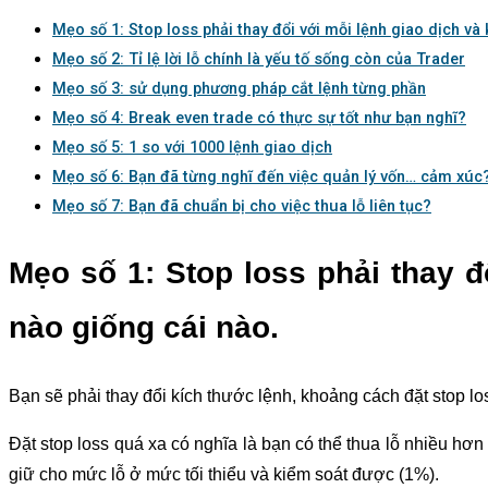
Mẹo số 1: Stop loss phải thay đổi với mỗi lệnh giao dịch và
Mẹo số 2: Tỉ lệ lời lỗ chính là yếu tố sống còn của Trader
Mẹo số 3: sử dụng phương pháp cắt lệnh từng phần
Mẹo số 4: Break even trade có thực sự tốt như bạn nghĩ?
Mẹo số 5: 1 so với 1000 lệnh giao dịch
Mẹo số 6: Bạn đã từng nghĩ đến việc quản lý vốn… cảm xúc
Mẹo số 7: Bạn đã chuẩn bị cho việc thua lỗ liên tục?
Mẹo số 1: Stop loss phải thay đ
nào giống cái nào.
Bạn sẽ phải thay đổi kích thước lệnh, khoảng cách đặt stop l
Đặt stop loss quá xa có nghĩa là bạn có thể thua lỗ nhiều hơn
giữ cho mức lỗ ở mức tối thiểu và kiểm soát được (1%).