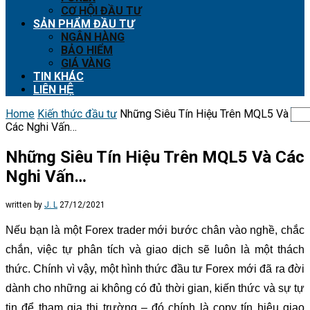
CƠ HỘI ĐẦU TƯ
SẢN PHẨM ĐẦU TƯ
NGÂN HÀNG
BẢO HIỂM
GIÁ VÀNG
TIN KHÁC
LIÊN HỆ
Home
Kiến thức đầu tư
Những Siêu Tín Hiệu Trên MQL5 Và
Các Nghi Vấn…
Những Siêu Tín Hiệu Trên MQL5 Và Các
Nghi Vấn…
written by
J. L
27/12/2021
Nếu bạn là một Forex trader mới bước chân vào nghề, chắc
chắn, việc tự phân tích và giao dịch sẽ luôn là một thách
thức. Chính vì vậy, một hình thức đầu tư Forex mới đã ra đời
dành cho những ai không có đủ thời gian, kiến thức và sự tự
tin để tham gia thị trường – đó chính là copy tín hiệu giao