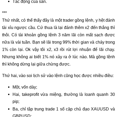
Tác động của sàn.
***​
Thứ nhất, có thể thấy đây là một trader gồng lệnh, y hệt đánh
tài xỉu ngược cầu. Cứ thua là lại đánh thêm x2 đến thắng thì
thôi. Có tài khoản gồng lệnh 3 năm lãi còn mất sạch được
nữa là vài tuần. Bạn sẽ lãi trong 99% thời gian và cháy trong
1% còn lại. Ok vậy tôi x2, x3 rồi rút lợi nhuận để lãi chạy.
Nhưng không ai biết 1% nó xảy ra ở lúc nào. Mà gồng lệnh
thì không dừng lại giữa chừng được.
Thứ hai, vào soi lịch sử vào lệnh cũng học được nhiều điều:
Một, vốn dày;
Hai, takeprofit vừa miệng, thường là loanh quanh 30
pip;
Ba, chỉ tập trung trade 1 số cặp chủ đạo XAUUSD và
GBPUSD;