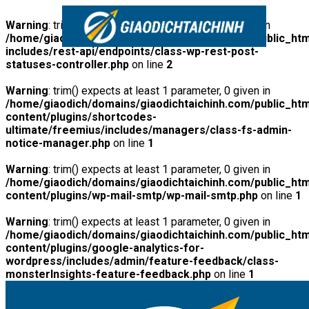
Warning
: trim() expects at least 1 parameter, 0 given in
/home/giaodich/domains/giaodichtaichinh.com/public_htm
includes/rest-api/endpoints/class-wp-rest-post-
statuses-controller.php
on line
2
Warning
: trim() expects at least 1 parameter, 0 given in
/home/giaodich/domains/giaodichtaichinh.com/public_htm
content/plugins/shortcodes-
ultimate/freemius/includes/managers/class-fs-admin-
notice-manager.php
on line
1
Warning
: trim() expects at least 1 parameter, 0 given in
/home/giaodich/domains/giaodichtaichinh.com/public_htm
content/plugins/wp-mail-smtp/wp-mail-smtp.php
on line
1
Warning
: trim() expects at least 1 parameter, 0 given in
/home/giaodich/domains/giaodichtaichinh.com/public_htm
content/plugins/google-analytics-for-
wordpress/includes/admin/feature-feedback/class-
monsterInsights-feature-feedback.php
on line
1