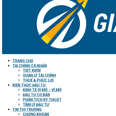
TRANG CHỦ
TÀI CHÍNH CÁ NHÂN
TIẾT KIỆM
QUẢN LÝ TÀI CHÍNH
THUẾ & PHÚC LỢI
KIẾN THỨC ĐẦU TƯ
KINH TẾ VI MÔ – VĨ MÔ
ĐẦU TƯ CƠ BẢN
PHÂN TÍCH KỸ THUẬT
TÂM LÝ ĐẦU TƯ
TIN THỊ TRƯỜNG
CHỨNG KHOÁN