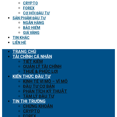
CRYPTO
FOREX
CƠ HỘI ĐẦU TƯ
SẢN PHẨM ĐẦU TƯ
NGÂN HÀNG
BẢO HIỂM
GIÁ VÀNG
TIN KHÁC
LIÊN HỆ
TRANG CHỦ
TÀI CHÍNH CÁ NHÂN
TIẾT KIỆM
QUẢN LÝ TÀI CHÍNH
THUẾ & PHÚC LỢI
KIẾN THỨC ĐẦU TƯ
KINH TẾ VI MÔ – VĨ MÔ
ĐẦU TƯ CƠ BẢN
PHÂN TÍCH KỸ THUẬT
TÂM LÝ ĐẦU TƯ
TIN THỊ TRƯỜNG
CHỨNG KHOÁN
CRYPTO
FOREX