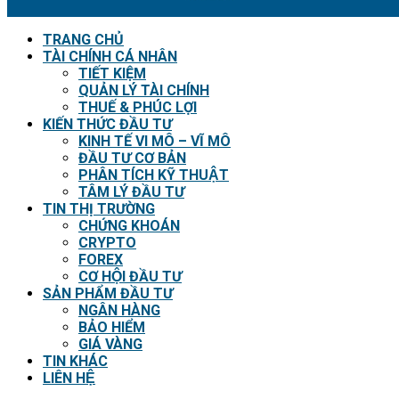
TRANG CHỦ
TÀI CHÍNH CÁ NHÂN
TIẾT KIỆM
QUẢN LÝ TÀI CHÍNH
THUẾ & PHÚC LỢI
KIẾN THỨC ĐẦU TƯ
KINH TẾ VI MÔ – VĨ MÔ
ĐẦU TƯ CƠ BẢN
PHÂN TÍCH KỸ THUẬT
TÂM LÝ ĐẦU TƯ
TIN THỊ TRƯỜNG
CHỨNG KHOÁN
CRYPTO
FOREX
CƠ HỘI ĐẦU TƯ
SẢN PHẨM ĐẦU TƯ
NGÂN HÀNG
BẢO HIỂM
GIÁ VÀNG
TIN KHÁC
LIÊN HỆ