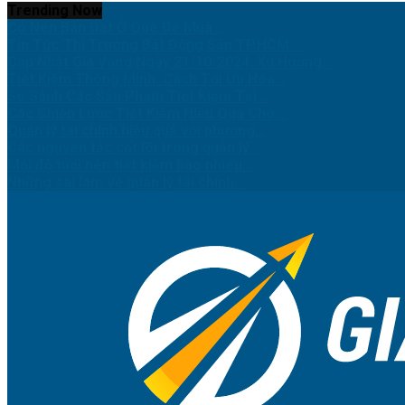
Trending Now
Có Nên Bán Đất Ở Quê Để Mua...
Tin Tức Thị Trường Bất Động Sản TP.HCM:...
Cập Nhật Giá Vàng Ngày 21/10/2024: Xu Hướng...
Tiết Kiệm Thông Minh: Cách Tối Ưu Hóa...
So Sánh Các Sản Phẩm Tiết Kiệm Tại...
Các Chiến Lược Tiết Kiệm Hiệu Quả Cho...
Quản lý tài chính hiệu quả với phương...
Các nguyên tắc cốt lõi trong quản lý...
Mỗi độ tuổi nên tiết kiệm bao nhiêu...
Những sai lầm về quản lý tài chính...