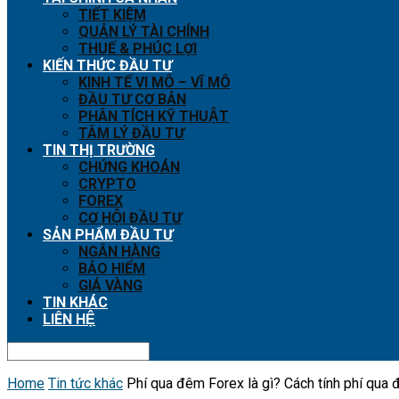
TIẾT KIỆM
QUẢN LÝ TÀI CHÍNH
THUẾ & PHÚC LỢI
KIẾN THỨC ĐẦU TƯ
KINH TẾ VI MÔ – VĨ MÔ
ĐẦU TƯ CƠ BẢN
PHÂN TÍCH KỸ THUẬT
TÂM LÝ ĐẦU TƯ
TIN THỊ TRƯỜNG
CHỨNG KHOÁN
CRYPTO
FOREX
CƠ HỘI ĐẦU TƯ
SẢN PHẨM ĐẦU TƯ
NGÂN HÀNG
BẢO HIỂM
GIÁ VÀNG
TIN KHÁC
LIÊN HỆ
Home
Tin tức khác
Phí qua đêm Forex là gì? Cách tính phí qua