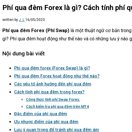
Phí qua đêm Forex là gì? Cách tính phí 
written by
J. L
16/05/2023
Phí qua đêm Forex (Phí Swap)
là một thuật ngữ cơ bản trong 
gì? Phí qua đêm hoạt động như thế nào và có những lưu ý nào 
Nội dung bài viết
Phí qua đêm forex (Forex Swap) là gì?
Phí qua đêm Forex hoạt động như thế nào?
Các yếu tố ảnh hưởng đến phí qua đêm
Cách tính phí qua đêm trong forex?
Công thức tính phí Swap Forex:
Cách kiểm tra phí qua đêm trên MT4
Đặc điểm của phí qua đêm
Ưu nhược điểm của phí qua đêm
Lưu ý quan trọng để tránh phí qua đêm âm