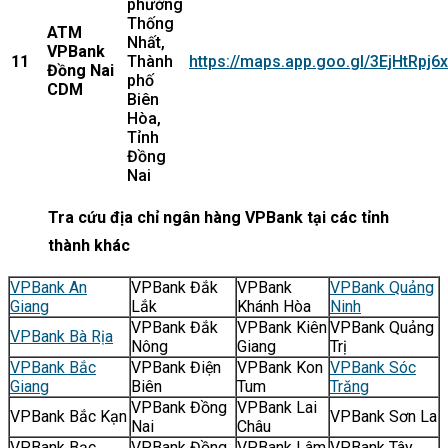
phường
Thống
ATM
Nhất,
VPBank
11
Thành
https://maps.app.goo.gl/3EjHtRpj
Đồng Nai
phố
CDM
Biên
Hòa,
Tỉnh
Đồng
Nai
Tra cứu địa chỉ ngân hàng VPBank tại các tỉnh
thành khác
VPBank An
VPBank Đắk
VPBank
VPBank Quảng
Giang
Lắk
Khánh Hòa
Ninh
VPBank Đắk
VPBank Kiên
VPBank Quảng
VPBank Bà Rịa
Nông
Giang
Trị
VPBank Bắc
VPBank Điện
VPBank Kon
VPBank Sóc
Giang
Biên
Tum
Trăng
VPBank Đồng
VPBank Lai
VPBank Bắc Kạn
VPBank Sơn La
Nai
Châu
VPBank Bạc
VPBank Đồng
VPBank Lâm
VPBank Tây