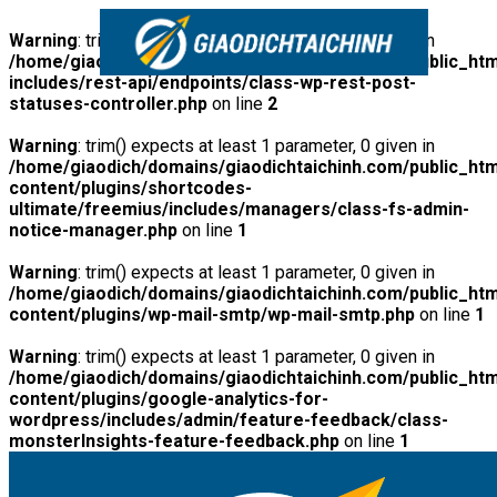
Warning
: trim() expects at least 1 parameter, 0 given in
/home/giaodich/domains/giaodichtaichinh.com/public_htm
includes/rest-api/endpoints/class-wp-rest-post-
statuses-controller.php
on line
2
Warning
: trim() expects at least 1 parameter, 0 given in
/home/giaodich/domains/giaodichtaichinh.com/public_htm
content/plugins/shortcodes-
ultimate/freemius/includes/managers/class-fs-admin-
notice-manager.php
on line
1
Warning
: trim() expects at least 1 parameter, 0 given in
/home/giaodich/domains/giaodichtaichinh.com/public_htm
content/plugins/wp-mail-smtp/wp-mail-smtp.php
on line
1
Warning
: trim() expects at least 1 parameter, 0 given in
/home/giaodich/domains/giaodichtaichinh.com/public_htm
content/plugins/google-analytics-for-
wordpress/includes/admin/feature-feedback/class-
monsterInsights-feature-feedback.php
on line
1