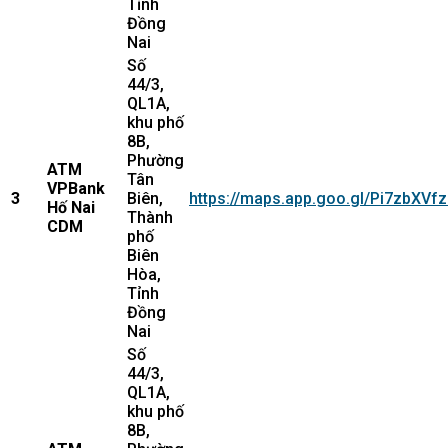
Tỉnh
Đồng
Nai
Số
44/3,
QL1A,
khu phố
8B,
Phường
ATM
Tân
VPBank
3
Biên,
https://maps.app.goo.gl/Pi7zbXV
Hố Nai
Thành
CDM
phố
Biên
Hòa,
Tỉnh
Đồng
Nai
Số
44/3,
QL1A,
khu phố
8B,