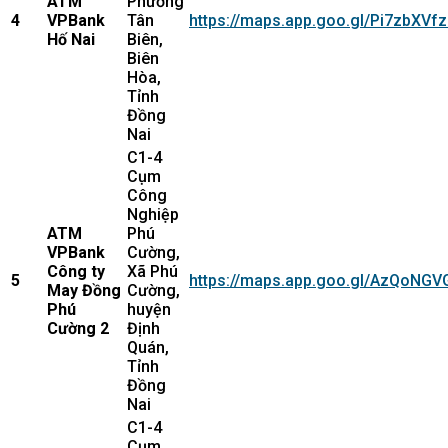
ATM
Phường
4
VPBank
Tân
https://maps.app.goo.gl/Pi7zbXV
Hố Nai
Biên,
Biên
Hòa,
Tỉnh
Đồng
Nai
C1-4
Cụm
Công
Nghiệp
ATM
Phú
VPBank
Cường,
Công ty
Xã Phú
5
https://maps.app.goo.gl/AzQoNG
May Đồng
Cường,
Phú
huyện
Cường 2
Định
Quán,
Tỉnh
Đồng
Nai
C1-4
Cụm