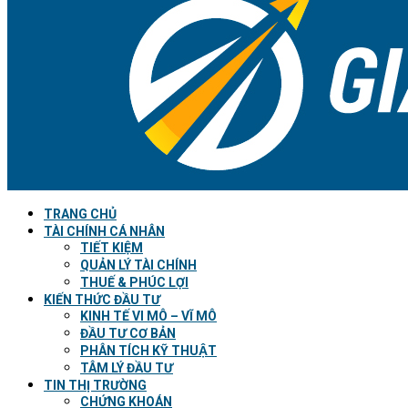
TRANG CHỦ
TÀI CHÍNH CÁ NHÂN
TIẾT KIỆM
QUẢN LÝ TÀI CHÍNH
THUẾ & PHÚC LỢI
KIẾN THỨC ĐẦU TƯ
KINH TẾ VI MÔ – VĨ MÔ
ĐẦU TƯ CƠ BẢN
PHÂN TÍCH KỸ THUẬT
TÂM LÝ ĐẦU TƯ
TIN THỊ TRƯỜNG
CHỨNG KHOÁN