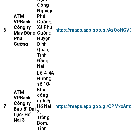
Công
Nghiệp
ATM
Phú
VPBank
Cường,
Công ty
Xã Phú
6
https://maps.app.goo.gl/AzQoNG
May Đồng
Cường,
Phú
Huyện
Cường
Định
Quán,
Tỉnh
Đồng
Nai
Lô 4-4A
Đường
số 10-
Khu
ATM
công
VPBank
nghiệp
Công ty
7
Hố Nai
https://maps.app.goo.gl/QPMxxA
Bao Bì Đại
3,
Lục- Hố
Trảng
Nai 3
Bom,
Tỉnh