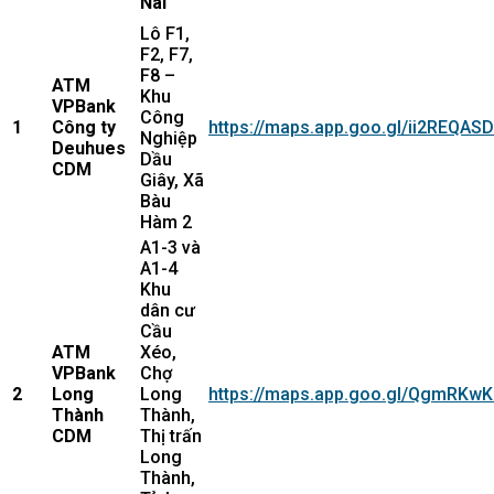
Nai
Lô F1,
F2, F7,
F8 –
ATM
Khu
VPBank
Công
1
Công ty
https://maps.app.goo.gl/ii2REQAS
Nghiệp
Deuhues
Dầu
CDM
Giây, Xã
Bàu
Hàm 2
A1-3 và
A1-4
Khu
dân cư
Cầu
ATM
Xéo,
VPBank
Chợ
2
Long
Long
https://maps.app.goo.gl/QgmRKw
Thành
Thành,
CDM
Thị trấn
Long
Thành,