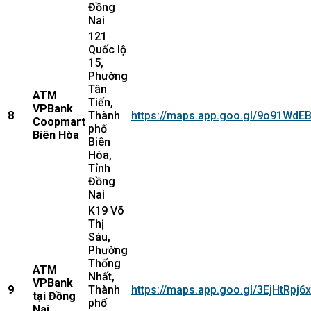
Đồng
Nai
121
Quốc lộ
15,
Phường
Tân
ATM
Tiến,
VPBank
8
Thành
https://maps.app.goo.gl/9o91Wd
Coopmart
phố
Biên Hòa
Biên
Hòa,
Tỉnh
Đồng
Nai
K19 Võ
Thị
Sáu,
Phường
Thống
ATM
Nhất,
VPBank
9
Thành
https://maps.app.goo.gl/3EjHtRpj
tại Đồng
phố
Nai