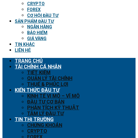
CRYPTO
FOREX
CƠ HỘI ĐẦU TƯ
SẢN PHẨM ĐẦU TƯ
NGÂN HÀNG
BẢO HIỂM
GIÁ VÀNG
TIN KHÁC
LIÊN HỆ
TRANG CHỦ
TÀI CHÍNH CÁ NHÂN
TIẾT KIỆM
QUẢN LÝ TÀI CHÍNH
THUẾ & PHÚC LỢI
KIẾN THỨC ĐẦU TƯ
KINH TẾ VI MÔ – VĨ MÔ
ĐẦU TƯ CƠ BẢN
PHÂN TÍCH KỸ THUẬT
TÂM LÝ ĐẦU TƯ
TIN THỊ TRƯỜNG
CHỨNG KHOÁN
CRYPTO
FOREX