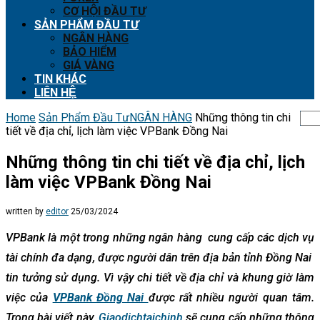
CƠ HỘI ĐẦU TƯ
SẢN PHẨM ĐẦU TƯ
NGÂN HÀNG
BẢO HIỂM
GIÁ VÀNG
TIN KHÁC
LIÊN HỆ
Home
Sản Phẩm Đầu Tư
NGÂN HÀNG
Những thông tin chi
tiết về địa chỉ, lịch làm việc VPBank Đồng Nai
Những thông tin chi tiết về địa chỉ, lịch
làm việc VPBank Đồng Nai
written by
editor
25/03/2024
VPBank là một trong những ngân hàng cung cấp các dịch vụ
tài chính đa dạng, được người dân trên địa bản tỉnh Đồng Nai
tin tưởng sử dụng. Vì vậy chi tiết về địa chỉ và khung giờ làm
việc của
VPBank Đồng Nai
được rất nhiều người quan tâm.
Trong bài viết này,
Giaodichtaichinh
sẽ cung cấp những thông