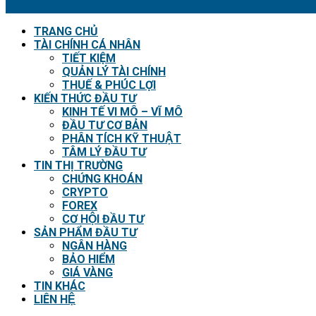
TRANG CHỦ
TÀI CHÍNH CÁ NHÂN
TIẾT KIỆM
QUẢN LÝ TÀI CHÍNH
THUẾ & PHÚC LỢI
KIẾN THỨC ĐẦU TƯ
KINH TẾ VI MÔ – VĨ MÔ
ĐẦU TƯ CƠ BẢN
PHÂN TÍCH KỸ THUẬT
TÂM LÝ ĐẦU TƯ
TIN THỊ TRƯỜNG
CHỨNG KHOÁN
CRYPTO
FOREX
CƠ HỘI ĐẦU TƯ
SẢN PHẨM ĐẦU TƯ
NGÂN HÀNG
BẢO HIỂM
GIÁ VÀNG
TIN KHÁC
LIÊN HỆ