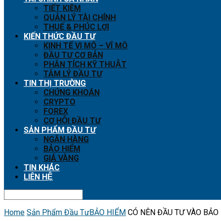
TIẾT KIỆM
QUẢN LÝ TÀI CHÍNH
THUẾ & PHÚC LỢI
KIẾN THỨC ĐẦU TƯ
KINH TẾ VI MÔ – VĨ MÔ
ĐẦU TƯ CƠ BẢN
PHÂN TÍCH KỸ THUẬT
TÂM LÝ ĐẦU TƯ
TIN THỊ TRƯỜNG
CHỨNG KHOÁN
CRYPTO
FOREX
CƠ HỘI ĐẦU TƯ
SẢN PHẨM ĐẦU TƯ
NGÂN HÀNG
BẢO HIỂM
GIÁ VÀNG
TIN KHÁC
LIÊN HỆ
Home
Sản Phẩm Đầu Tư
BẢO HIỂM
CÓ NÊN ĐẦU TƯ VÀO BẢO