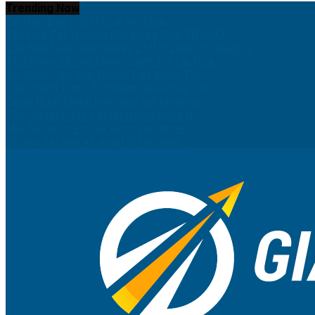
Trending Now
Có Nên Bán Đất Ở Quê Để Mua...
Tin Tức Thị Trường Bất Động Sản TP.HCM:...
Cập Nhật Giá Vàng Ngày 21/10/2024: Xu Hướng...
Tiết Kiệm Thông Minh: Cách Tối Ưu Hóa...
So Sánh Các Sản Phẩm Tiết Kiệm Tại...
Các Chiến Lược Tiết Kiệm Hiệu Quả Cho...
Quản lý tài chính hiệu quả với phương...
Các nguyên tắc cốt lõi trong quản lý...
Mỗi độ tuổi nên tiết kiệm bao nhiêu...
Những sai lầm về quản lý tài chính...