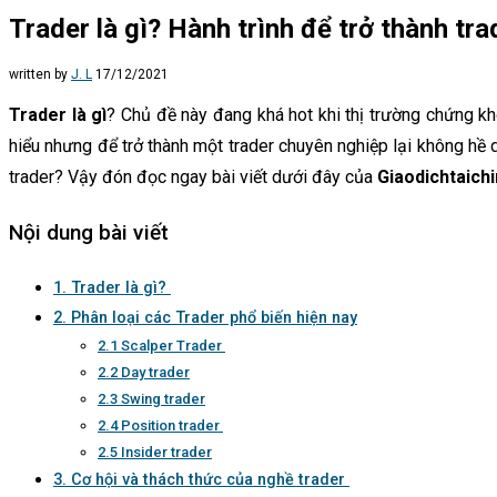
Trader là gì? Hành trình để trở thành tr
written by
J. L
17/12/2021
Trader là gì
? Chủ đề này đang khá hot khi thị trường chứng kho
hiểu nhưng để trở thành một trader chuyên nghiệp lại không hề
trader? Vậy đón đọc ngay bài viết dưới đây của
Giaodichtaich
Nội dung bài viết
1. Trader là gì?
2. Phân loại các Trader phổ biến hiện nay
2.1 Scalper Trader
2.2 Day trader
2.3 Swing trader
2.4 Position trader
2.5 Insider trader
3. Cơ hội và thách thức của nghề trader