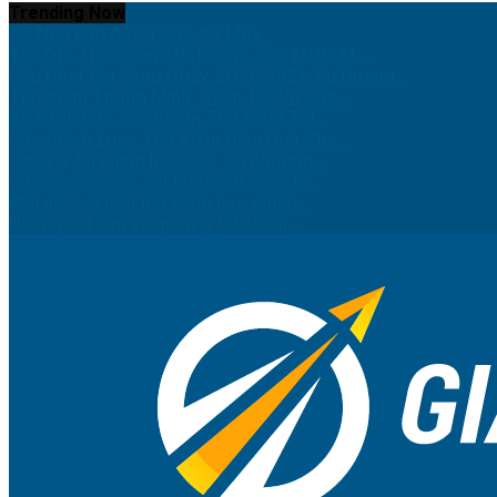
Trending Now
Có Nên Bán Đất Ở Quê Để Mua...
Tin Tức Thị Trường Bất Động Sản TP.HCM:...
Cập Nhật Giá Vàng Ngày 21/10/2024: Xu Hướng...
Tiết Kiệm Thông Minh: Cách Tối Ưu Hóa...
So Sánh Các Sản Phẩm Tiết Kiệm Tại...
Các Chiến Lược Tiết Kiệm Hiệu Quả Cho...
Quản lý tài chính hiệu quả với phương...
Các nguyên tắc cốt lõi trong quản lý...
Mỗi độ tuổi nên tiết kiệm bao nhiêu...
Những sai lầm về quản lý tài chính...