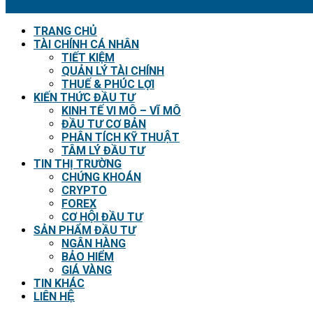
TRANG CHỦ
TÀI CHÍNH CÁ NHÂN
TIẾT KIỆM
QUẢN LÝ TÀI CHÍNH
THUẾ & PHÚC LỢI
KIẾN THỨC ĐẦU TƯ
KINH TẾ VI MÔ – VĨ MÔ
ĐẦU TƯ CƠ BẢN
PHÂN TÍCH KỸ THUẬT
TÂM LÝ ĐẦU TƯ
TIN THỊ TRƯỜNG
CHỨNG KHOÁN
CRYPTO
FOREX
CƠ HỘI ĐẦU TƯ
SẢN PHẨM ĐẦU TƯ
NGÂN HÀNG
BẢO HIỂM
GIÁ VÀNG
TIN KHÁC
LIÊN HỆ