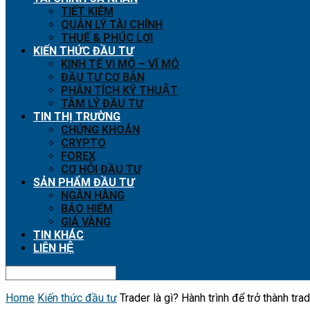
TIẾT KIỆM
QUẢN LÝ TÀI CHÍNH
THUẾ & PHÚC LỢI
KIẾN THỨC ĐẦU TƯ
KINH TẾ VI MÔ – VĨ MÔ
ĐẦU TƯ CƠ BẢN
PHÂN TÍCH KỸ THUẬT
TÂM LÝ ĐẦU TƯ
TIN THỊ TRƯỜNG
CHỨNG KHOÁN
CRYPTO
FOREX
CƠ HỘI ĐẦU TƯ
SẢN PHẨM ĐẦU TƯ
NGÂN HÀNG
BẢO HIỂM
GIÁ VÀNG
TIN KHÁC
LIÊN HỆ
Home
Kiến thức đầu tư
Trader là gì? Hành trình để trở thành tr