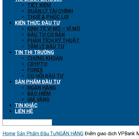
TIẾT KIỆM
QUẢN LÝ TÀI CHÍNH
THUẾ & PHÚC LỢI
KIẾN THỨC ĐẦU TƯ
KINH TẾ VI MÔ – VĨ MÔ
ĐẦU TƯ CƠ BẢN
PHÂN TÍCH KỸ THUẬT
TÂM LÝ ĐẦU TƯ
TIN THỊ TRƯỜNG
CHỨNG KHOÁN
CRYPTO
FOREX
CƠ HỘI ĐẦU TƯ
SẢN PHẨM ĐẦU TƯ
NGÂN HÀNG
BẢO HIỂM
GIÁ VÀNG
TIN KHÁC
LIÊN HỆ
Home
Sản Phẩm Đầu Tư
NGÂN HÀNG
Điểm giao dịch VPBank M