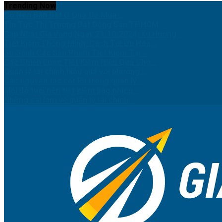
Trending Now
Có Nên Bán Đất Ở Quê Để Mua...
Tin Tức Thị Trường Bất Động Sản TP.HCM:...
Cập Nhật Giá Vàng Ngày 21/10/2024: Xu Hướng...
Tiết Kiệm Thông Minh: Cách Tối Ưu Hóa...
So Sánh Các Sản Phẩm Tiết Kiệm Tại...
Các Chiến Lược Tiết Kiệm Hiệu Quả Cho...
Quản lý tài chính hiệu quả với phương...
Các nguyên tắc cốt lõi trong quản lý...
Mỗi độ tuổi nên tiết kiệm bao nhiêu...
Những sai lầm về quản lý tài chính...