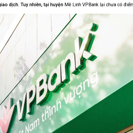
iao dịch. Tuy nhiên, tại huyện
Mê Linh VPBank lại chưa có điểm