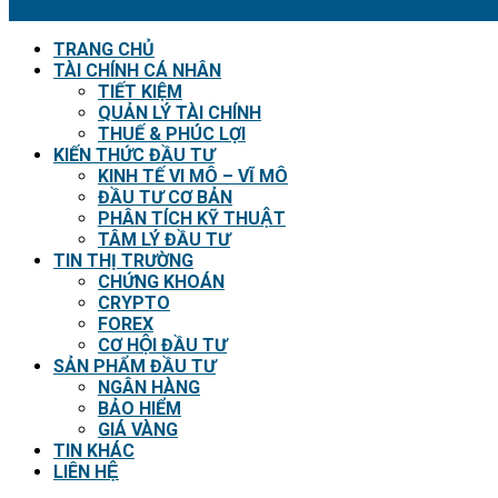
TRANG CHỦ
TÀI CHÍNH CÁ NHÂN
TIẾT KIỆM
QUẢN LÝ TÀI CHÍNH
THUẾ & PHÚC LỢI
KIẾN THỨC ĐẦU TƯ
KINH TẾ VI MÔ – VĨ MÔ
ĐẦU TƯ CƠ BẢN
PHÂN TÍCH KỸ THUẬT
TÂM LÝ ĐẦU TƯ
TIN THỊ TRƯỜNG
CHỨNG KHOÁN
CRYPTO
FOREX
CƠ HỘI ĐẦU TƯ
SẢN PHẨM ĐẦU TƯ
NGÂN HÀNG
BẢO HIỂM
GIÁ VÀNG
TIN KHÁC
LIÊN HỆ