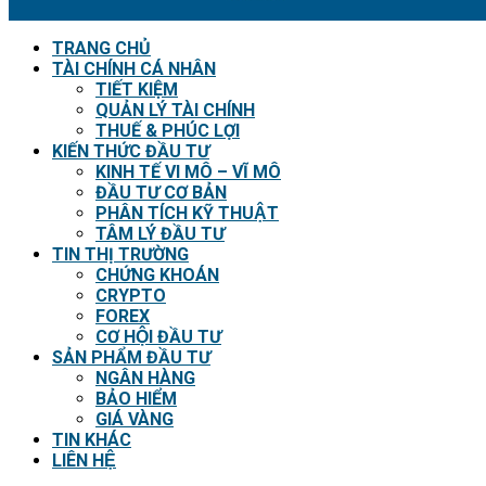
TRANG CHỦ
TÀI CHÍNH CÁ NHÂN
TIẾT KIỆM
QUẢN LÝ TÀI CHÍNH
THUẾ & PHÚC LỢI
KIẾN THỨC ĐẦU TƯ
KINH TẾ VI MÔ – VĨ MÔ
ĐẦU TƯ CƠ BẢN
PHÂN TÍCH KỸ THUẬT
TÂM LÝ ĐẦU TƯ
TIN THỊ TRƯỜNG
CHỨNG KHOÁN
CRYPTO
FOREX
CƠ HỘI ĐẦU TƯ
SẢN PHẨM ĐẦU TƯ
NGÂN HÀNG
BẢO HIỂM
GIÁ VÀNG
TIN KHÁC
LIÊN HỆ