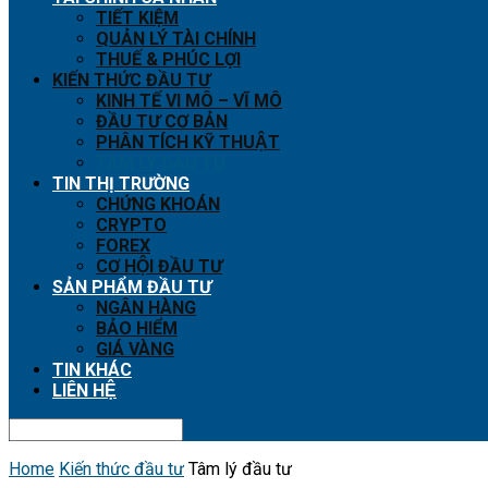
TIẾT KIỆM
QUẢN LÝ TÀI CHÍNH
THUẾ & PHÚC LỢI
KIẾN THỨC ĐẦU TƯ
KINH TẾ VI MÔ – VĨ MÔ
ĐẦU TƯ CƠ BẢN
PHÂN TÍCH KỸ THUẬT
TÂM LÝ ĐẦU TƯ
TIN THỊ TRƯỜNG
CHỨNG KHOÁN
CRYPTO
FOREX
CƠ HỘI ĐẦU TƯ
SẢN PHẨM ĐẦU TƯ
NGÂN HÀNG
BẢO HIỂM
GIÁ VÀNG
TIN KHÁC
LIÊN HỆ
Home
Kiến thức đầu tư
Tâm lý đầu tư