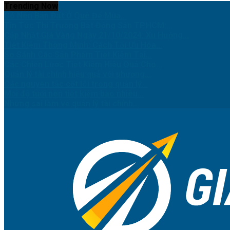
Trending Now
Có Nên Bán Đất Ở Quê Để Mua...
Tin Tức Thị Trường Bất Động Sản TP.HCM:...
Cập Nhật Giá Vàng Ngày 21/10/2024: Xu Hướng...
Tiết Kiệm Thông Minh: Cách Tối Ưu Hóa...
So Sánh Các Sản Phẩm Tiết Kiệm Tại...
Các Chiến Lược Tiết Kiệm Hiệu Quả Cho...
Quản lý tài chính hiệu quả với phương...
Các nguyên tắc cốt lõi trong quản lý...
Mỗi độ tuổi nên tiết kiệm bao nhiêu...
Những sai lầm về quản lý tài chính...