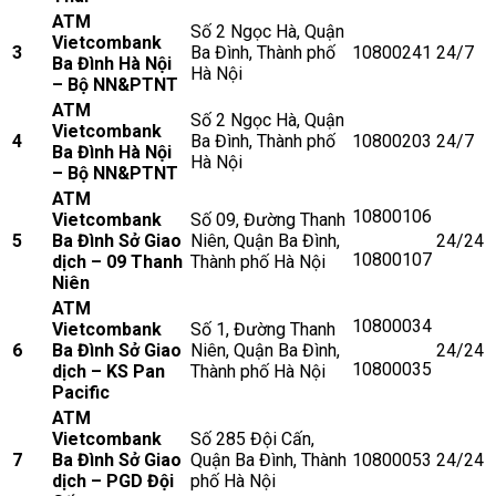
ATM
Số 2 Ngọc Hà, Quận
Vietcombank
3
Ba Đình, Thành phố
10800241
24/7
Ba Đình Hà Nội
Hà Nội
– Bộ NN&PTNT
ATM
Số 2 Ngọc Hà, Quận
Vietcombank
4
Ba Đình, Thành phố
10800203
24/7
Ba Đình Hà Nội
Hà Nội
– Bộ NN&PTNT
ATM
10800106
Vietcombank
Số 09, Đường Thanh
5
Ba Đình Sở Giao
Niên, Quận Ba Đình,
24/24
10800107
dịch – 09 Thanh
Thành phố Hà Nội
Niên
ATM
10800034
Vietcombank
Số 1, Đường Thanh
6
Ba Đình Sở Giao
Niên, Quận Ba Đình,
24/24
10800035
dịch – KS Pan
Thành phố Hà Nội
Pacific
ATM
Vietcombank
Số 285 Đội Cấn,
7
Ba Đình Sở Giao
Quận Ba Đình, Thành
10800053
24/24
dịch – PGD Đội
phố Hà Nội