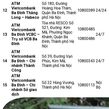
ATM
Số 183, Đường
Vietcombank
Hoàng Hoa Thám,
12
10800389
24/24
Ba Đình Thăng
Quận Ba Đình, Thành
Long – Habeco
phố Hà Nội
Tòa nhà RESCO Số
ATM
521, Đường Kim
10800485
Vietcombank
Mã, Phường Ngọc
13
Ba Đình VCBC –
24/7
Khánh, Quận Ba
10800486
Trụ sở VCB Ba
Đình, Thành phố Hà
Đình
Nội
ATM
Vietcombank
Số 39, Đường Vạn
14
Ba Đình – Chi
Phúc, Kim Mã,
10800343
24/7
nhánh Thành
Thành phố Hà Nội
Công
ATM
Vietcombank
Số 22 Hùng Vương,
Nội
15
Ba Đình – Chi
10800113
Thành phố Hà Nội
Bộ
nhánh Sở giao
dịch