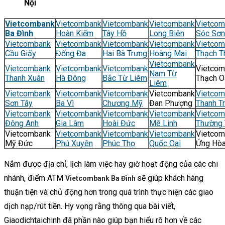
Nội
Vietcombank
Vietcombank
Vietcombank
Vietcombank
Vietcom
Ba Đình
Hoàn Kiếm
Tây Hồ
Long Biên
Sóc Sơn
Vietcombank
Vietcombank
Vietcombank
Vietcombank
Vietcom
Cầu Giấy
Đống Đa
Hai Bà Trưng
Hoàng Mai
Thạch T
Vietcombank
Vietcombank
Vietcombank
Vietcombank
Vietcom
Nam Từ
Thanh Xuân
Hà Đông
Bắc Từ Liêm
Thạch O
Liêm
Vietcombank
Vietcombank
Vietcombank
Vietcombank
Vietcom
Sơn Tây
Ba Vì
Chương Mỹ
Đan Phượng
Thanh Tr
Vietcombank
Vietcombank
Vietcombank
Vietcombank
Vietcom
Đông Anh
Gia Lâm
Hoài Đức
Mê Linh
Thường 
Vietcombank
Vietcombank
Vietcombank
Vietcombank
Vietcom
Mỹ Đức
Phú Xuyên
Phúc Thọ
Quốc Oai
Ứng Hò
Nắm được địa chỉ, lịch làm việc hay giờ hoạt động của các chi
nhánh, điểm ATM
sẽ giúp khách hàng
Vietcombank Ba Đình
thuận tiện và chủ động hơn trong quá trình thực hiện các giao
dịch nạp/rút tiền. Hy vọng rằng thông qua bài viết,
Giaodichtaichinh đã phần nào giúp bạn hiểu rõ hơn về các