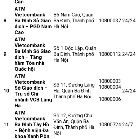
Cấn
ATM
Vietcombank
B6 Nam Cao, Quận
8
Ba Đình Sở Giao
Ba Đình, Thành phố
10800037
24/24
dịch – PGD Nam
Hà Nội
Cao
ATM
Vietcombank
Số 1 Độc Lập, Quận
Ba Đình Sở Giao
9
Ba Đình, Thành phố
10800112
24/24
dịch – Tầng
Hà Nội
hầm Tòa nhà
Quốc hội
ATM
10800003
Vietcombank
Số 11, Đường Láng
10800004
Sở Giao dịch –
10
Hạ, Quận Ba Đình,
24/24
Trụ sở Chi
Thành phố Hà Nội
10800006
nhánh VCB Láng
Hạ
ATM
Số 12, Đường Chu
Vietcombank
Văn An, Quận Ba
11
Ba Đình Tây Hồ
10800724
24/7
Đình, Thành phố Hà
– Bệnh viện Đa
Nội
khoa Xanh Pôn