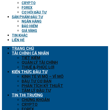
CRYPTO
FOREX
CƠ HỘI ĐẦU TƯ
SẢN PHẨM ĐẦU TƯ
NGÂN HÀNG
BẢO HIỂM
GIÁ VÀNG
TIN KHÁC
LIÊN HỆ
TRANG CHỦ
TÀI CHÍNH CÁ NHÂN
TIẾT KIỆM
QUẢN LÝ TÀI CHÍNH
THUẾ & PHÚC LỢI
KIẾN THỨC ĐẦU TƯ
KINH TẾ VI MÔ – VĨ MÔ
ĐẦU TƯ CƠ BẢN
PHÂN TÍCH KỸ THUẬT
TÂM LÝ ĐẦU TƯ
TIN THỊ TRƯỜNG
CHỨNG KHOÁN
CRYPTO
FOREX