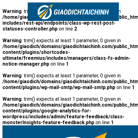
Warning
: trim() expects at least 1 parameter, 0 given in
/home/giaodich/domains/giaodichtaichinh.com/public_htm
includes/rest-api/endpoints/class-wp-rest-post-
statuses-controller.php
on line
2
Warning
: trim() expects at least 1 parameter, 0 given in
/home/giaodich/domains/giaodichtaichinh.com/public_htm
content/plugins/shortcodes-
ultimate/freemius/includes/managers/class-fs-admin-
notice-manager.php
on line
1
Warning
: trim() expects at least 1 parameter, 0 given in
/home/giaodich/domains/giaodichtaichinh.com/public_htm
content/plugins/wp-mail-smtp/wp-mail-smtp.php
on line
1
Warning
: trim() expects at least 1 parameter, 0 given in
/home/giaodich/domains/giaodichtaichinh.com/public_htm
content/plugins/google-analytics-for-
wordpress/includes/admin/feature-feedback/class-
monsterInsights-feature-feedback.php
on line
1