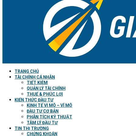
TRANG CHỦ
TÀI CHÍNH CÁ NHÂN
TIẾT KIỆM
QUẢN LÝ TÀI CHÍNH
THUẾ & PHÚC LỢI
KIẾN THỨC ĐẦU TƯ
KINH TẾ VI MÔ – VĨ MÔ
ĐẦU TƯ CƠ BẢN
PHÂN TÍCH KỸ THUẬT
TÂM LÝ ĐẦU TƯ
TIN THỊ TRƯỜNG
CHỨNG KHOÁN