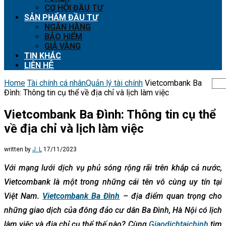
CƠ HỘI ĐẦU TƯ
SẢN PHẨM ĐẦU TƯ
NGÂN HÀNG
BẢO HIỂM
GIÁ VÀNG
TIN KHÁC
LIÊN HỆ
Home
Tài chính cá nhân
Quản lý tài chính
Vietcombank Ba
Đình: Thông tin cụ thể về địa chỉ và lịch làm việc
Vietcombank Ba Đình: Thông tin cụ thể
về địa chỉ và lịch làm việc
written by
J. L
17/11/2023
Với mạng lưới dịch vụ phủ sóng rộng rãi trên khắp cả nước,
Vietcombank là một trong những cái tên vô cùng uy tín tại
Việt Nam.
Vietcombank Ba Đình
– địa điểm quan trọng cho
những giao dịch của đông đảo cư dân Ba Đình, Hà Nội có lịch
làm việc và địa chỉ cụ thể thế nào? Cùng
Giaodichtaichinh
tìm