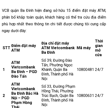
VCB quận Ba Đình hiện đang sở hữu 15 điểm đặt máy ATM,
phân bổ khắp toàn quận, khách hàng có thể tra cứu địa điểm
phù hợp nhất theo thông tin chi tiết được chúng tôi cung cấp
ngay dưới đây:
Thời
Địa chỉ đặt máy
Điểm đặt máy
gian
STT
ATM Vietcombank
Mã máy
ATM
mở
Ba Đình
cửa
Số 39, Đường Đào
ATM
Tấn, Phường Ngọc
Vietcombank
1
Khánh, Quận Ba
10800481
24/7
Ba Đình – PGD
Đình, Thành phố Hà
Đào Tấn
Nội
ATM
Số 33, Đường Phạm
Vietcombank
Hồng Thái, Phường
Ba Đình Bắc Hà
2
Trúc Bạch, Quận Ba
10800631
24/7
Nội – PGD
Đình, Thành phố Hà
Phạm Hồng
Nội
Thái