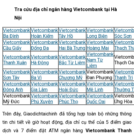
Tra cứu địa chỉ ngân hàng Vietcombank tại Hà
Nội
Vietcombank
Vietcombank
Vietcombank
Vietcombank
Vietcom
Ba Đình
Hoàn Kiếm
Tây Hồ
Long Biên
Sóc Sơn
Vietcombank
Vietcombank
Vietcombank
Vietcombank
Vietcom
Cầu Giấy
Đống Đa
Hai Bà Trưng
Hoàng Mai
Thạch Th
Vietcombank
Vietcombank
Vietcombank
Vietcombank
Vietcom
Nam Từ
Thanh Xuân
Hà Đông
Bắc Từ Liêm
Thạch Oa
Liêm
Vietcombank
Vietcombank
Vietcombank
Vietcombank
Vietcom
Sơn Tây
Ba Vì
Chương Mỹ
Đan Phượng
Thanh Trì
Vietcombank
Vietcombank
Vietcombank
Vietcombank
Vietcom
Đông Anh
Gia Lâm
Hoài Đức
Mê Linh
Thường T
Vietcombank
Vietcombank
Vietcombank
Vietcombank
Vietcom
Mỹ Đức
Phú Xuyên
Phúc Thọ
Quốc Oai
Ứng Hòa
Trên đây, Giaodichtaichinh đã tổng hợp toàn bộ những thông
tin chi tiết về giờ hoạt động, địa chỉ cụ thể của 5 điểm giao
dịch và 7 điểm đặt ATM ngân hàng
Vietcombank Thanh