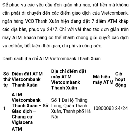
Để phục vụ các yêu cầu đơn giản như nạp, rút tiền mà không
cần phải di chuyển đến các điểm giao dịch của Vietcombank,
ngân hàng VCB Thanh Xuân hiện đang đặt 7 điểm ATM khắp
các địa bàn, phục vụ 24/7. Chỉ với vài thao tác đơn giản trên
máy ATM, khách hàng có thể nhanh chóng giải quyết các dịch
vụ cơ bản, tiết kiệm thời gian, chi phí và công sức.
Danh sách địa chỉ ATM Vietcombank Thanh Xuân:
Địa chỉ điểm đặt
Số
Điểm đặt ATM
Giờ
máy ATM
Mã hiệu
thứ
Vietcombank
hoạt
Vietcombank
máy ATM
tự
Thanh Xuân
động
Thanh Xuân
ATM
Vietcombank
Số 1 Đại lộ Thăng
Thanh Xuân – Sở
Long, Quận Thanh
1
10800083
24/24
Giao dịch –
Xuân, Thành phố Hà
Chung cư
Nội
Viglacera
ATM