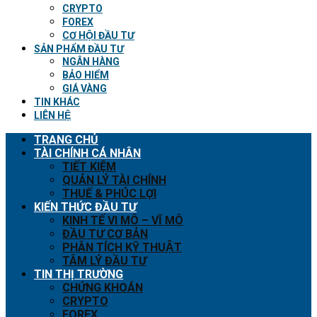
CRYPTO
FOREX
CƠ HỘI ĐẦU TƯ
SẢN PHẨM ĐẦU TƯ
NGÂN HÀNG
BẢO HIỂM
GIÁ VÀNG
TIN KHÁC
LIÊN HỆ
TRANG CHỦ
TÀI CHÍNH CÁ NHÂN
TIẾT KIỆM
QUẢN LÝ TÀI CHÍNH
THUẾ & PHÚC LỢI
KIẾN THỨC ĐẦU TƯ
KINH TẾ VI MÔ – VĨ MÔ
ĐẦU TƯ CƠ BẢN
PHÂN TÍCH KỸ THUẬT
TÂM LÝ ĐẦU TƯ
TIN THỊ TRƯỜNG
CHỨNG KHOÁN
CRYPTO
FOREX