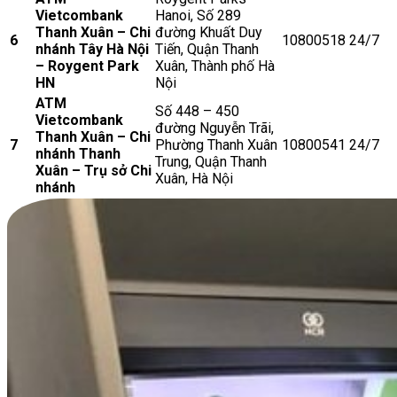
Vietcombank
Hanoi, Số 289
Thanh Xuân – Chi
đường Khuất Duy
6
10800518
24/7
nhánh Tây Hà Nội
Tiến, Quận Thanh
– Roygent Park
Xuân, Thành phố Hà
HN
Nội
ATM
Số 448 – 450
Vietcombank
đường Nguyễn Trãi,
Thanh Xuân – Chi
7
Phường Thanh Xuân
10800541
24/7
nhánh Thanh
Trung, Quận Thanh
Xuân – Trụ sở Chi
Xuân, Hà Nội
nhánh