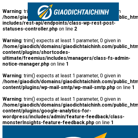
Warning
: trim() expects at least 1 parameter, 0 given in
/home/giaodich/domains/giaodichtaichinh.com/public_htm
includes/rest-api/endpoints/class-wp-rest-post-
statuses-controller.php
on line
2
Warning
: trim() expects at least 1 parameter, 0 given in
/home/giaodich/domains/giaodichtaichinh.com/public_htm
content/plugins/shortcodes-
ultimate/freemius/includes/managers/class-fs-admin-
notice-manager.php
on line
1
Warning
: trim() expects at least 1 parameter, 0 given in
/home/giaodich/domains/giaodichtaichinh.com/public_htm
content/plugins/wp-mail-smtp/wp-mail-smtp.php
on line
1
Warning
: trim() expects at least 1 parameter, 0 given in
/home/giaodich/domains/giaodichtaichinh.com/public_htm
content/plugins/google-analytics-for-
wordpress/includes/admin/feature-feedback/class-
monsterInsights-feature-feedback.php
on line
1