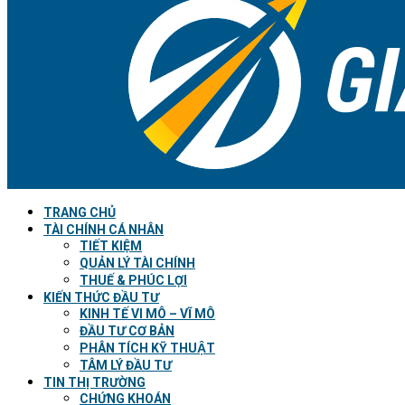
TRANG CHỦ
TÀI CHÍNH CÁ NHÂN
TIẾT KIỆM
QUẢN LÝ TÀI CHÍNH
THUẾ & PHÚC LỢI
KIẾN THỨC ĐẦU TƯ
KINH TẾ VI MÔ – VĨ MÔ
ĐẦU TƯ CƠ BẢN
PHÂN TÍCH KỸ THUẬT
TÂM LÝ ĐẦU TƯ
TIN THỊ TRƯỜNG
CHỨNG KHOÁN