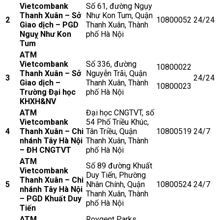
Vietcombank
Số 61, đường Ngụy
Thanh Xuân – Sở
Như Kon Tum, Quận
2
10800052
24/24
Giao dịch – PGD
Thanh Xuân, Thành
Nguỵ Như Kon
phố Hà Nội
Tum
ATM
Vietcombank
Số 336, đường
10800022
Thanh Xuân – Sở
Nguyễn Trãi, Quận
3
24/24
Giao dịch –
Thanh Xuân, Thành
10800023
Trường Đại học
phố Hà Nội
KHXH&NV
ATM
Đại học CNGTVT, số
Vietcombank
54 Phố Triều Khúc,
4
Thanh Xuân – Chi
Tân Triều, Quận
10800519
24/7
nhánh Tây Hà Nội
Thanh Xuân, Thành
– ĐH CNGTVT
phố Hà Nội
ATM
Số 89 đường Khuất
Vietcombank
Duy Tiến, Phường
Thanh Xuân – Chi
5
Nhân Chính, Quận
10800524
24/7
nhánh Tây Hà Nội
Thanh Xuân, Thành
– PGD Khuất Duy
phố Hà Nội
Tiến
ATM
Roygent Parks