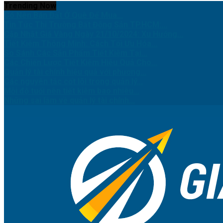
Trending Now
Có Nên Bán Đất Ở Quê Để Mua...
Tin Tức Thị Trường Bất Động Sản TP.HCM:...
Cập Nhật Giá Vàng Ngày 21/10/2024: Xu Hướng...
Tiết Kiệm Thông Minh: Cách Tối Ưu Hóa...
So Sánh Các Sản Phẩm Tiết Kiệm Tại...
Các Chiến Lược Tiết Kiệm Hiệu Quả Cho...
Quản lý tài chính hiệu quả với phương...
Các nguyên tắc cốt lõi trong quản lý...
Mỗi độ tuổi nên tiết kiệm bao nhiêu...
Những sai lầm về quản lý tài chính...