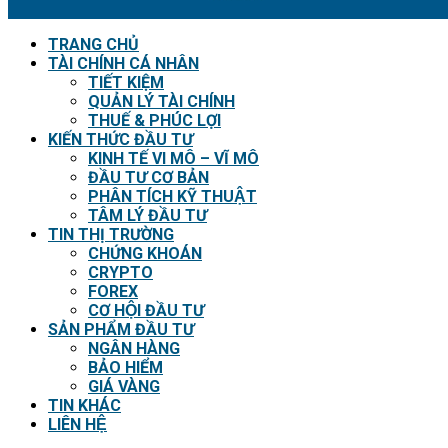
TRANG CHỦ
TÀI CHÍNH CÁ NHÂN
TIẾT KIỆM
QUẢN LÝ TÀI CHÍNH
THUẾ & PHÚC LỢI
KIẾN THỨC ĐẦU TƯ
KINH TẾ VI MÔ – VĨ MÔ
ĐẦU TƯ CƠ BẢN
PHÂN TÍCH KỸ THUẬT
TÂM LÝ ĐẦU TƯ
TIN THỊ TRƯỜNG
CHỨNG KHOÁN
CRYPTO
FOREX
CƠ HỘI ĐẦU TƯ
SẢN PHẨM ĐẦU TƯ
NGÂN HÀNG
BẢO HIỂM
GIÁ VÀNG
TIN KHÁC
LIÊN HỆ