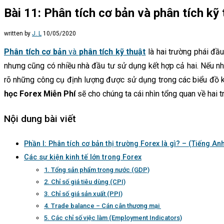
Bài 11: Phân tích cơ bản và phân tích kỹ 
written by
J. L
10/05/2020
Phân tích cơ bản
và
phân tích kỹ thuật
là hai trường phái đầu
nhưng cũng có nhiều nhà đầu tư sử dụng kết hợp cả hai. Nếu như 
rõ những công cụ định lượng được sử dụng trong các biểu đồ k
học Forex Miễn Phí
sẽ cho chúng ta cái nhìn tổng quan về hai 
Nội dung bài viết
Phần I: Phân tích cơ bản thị trường Forex là gì? – (Tiếng A
Các sự kiện kinh tế lớn trong Forex
1. Tổng sản phẩm trong nước (GDP)
2. Chỉ số giá tiêu dùng (CPI)
3. Chỉ số giá sản xuất (PPI)
4. Trade balance – Cán cân thương mại
5. Các chỉ số việc làm (Employment Indicators)