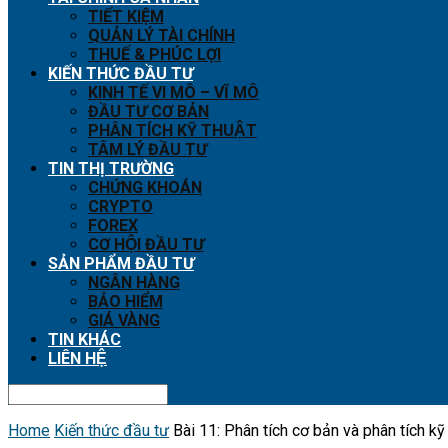
TIẾT KIỆM
QUẢN LÝ TÀI CHÍNH
THUẾ & PHÚC LỢI
KIẾN THỨC ĐẦU TƯ
KINH TẾ VI MÔ – VĨ MÔ
ĐẦU TƯ CƠ BẢN
PHÂN TÍCH KỸ THUẬT
TÂM LÝ ĐẦU TƯ
TIN THỊ TRƯỜNG
CHỨNG KHOÁN
CRYPTO
FOREX
CƠ HỘI ĐẦU TƯ
SẢN PHẨM ĐẦU TƯ
NGÂN HÀNG
BẢO HIỂM
GIÁ VÀNG
TIN KHÁC
LIÊN HỆ
Home
Kiến thức đầu tư
Bài 11: Phân tích cơ bản và phân tích kỹ